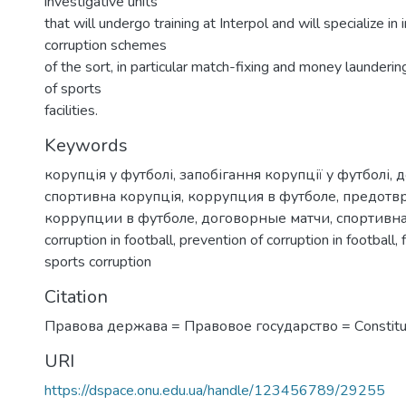
investigative units
that will undergo training at Interpol and will specialize in 
corruption schemes
of the sort, in particular match-fixing and money launderin
of sports
facilities.
Keywords
корупція у футболі
,
запобігання корупції у футболі
,
д
спортивна корупція
,
коррупция в футболе
,
предотв
коррупции в футболе
,
договорные матчи
,
спортивн
corruption in football
,
prevention of corruption in football
,
sports corruption
Citation
Правова держава = Правовое государство = Сonstitut
URI
https://dspace.onu.edu.ua/handle/123456789/29255