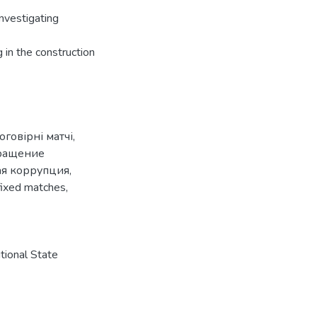
investigating
g in the construction
оговірні матчі
,
ращение
ая коррупция
,
fixed matches
,
ional State