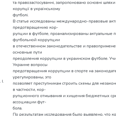
та правозастосуванні, запропоновано основні шлях
корупції в українському
футболі.
В статье исследованы международно-правовые акт
предотвращению кор-
рупции в футболе, проанализированы актуальные 
футбольной коррупции
в отечественном законодательстве и правопримен
основные пути
преодоления коррупции в украинском футболе. Учит
Украине вопросы
предотвращения коррупции в спорте на законодат
урегулированы, это
І.
позволяет преступникам строить схемы для незако
в частности, кор-
рупционного отмывания и хищения бюджетных сре
ассоциации фут-
бола.
По результатам исследования было выявлено, что к