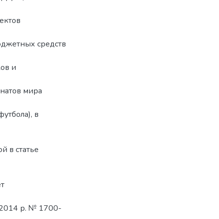
ъектов
юджетных средств
ков и
натов мира
утбола), в
й в статье
ет
2014 р. № 1700-