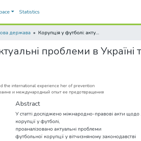
Space
Statistics
ова держава
Корупція у футболі: актуальні проблеми в Україні та міжнародний досвід її запобігання
актуальні проблеми в Україні
nd the international experience her of prevention
краине и международный опыт ее предотвращения
Abstract
У статті досліджено міжнародно-правові акти щодо 
корупції у футболі,
проаналізовано актуальні проблеми
футбольної корупції у вітчизняному законодавстві