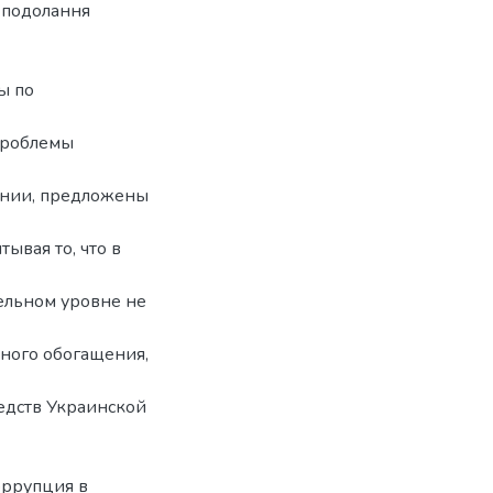
и подолання
ы по
проблемы
ении, предложены
ывая то, что в
ельном уровне не
нного обогащения,
дств Украинской
оррупция в