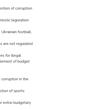
ention of corruption
mestic legislation
Ukrainian football.
ts are not regulated
es for illegal
zzlement of budget
 corruption in the
uction of sports
or extra-budgetary