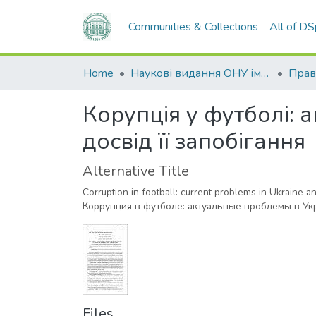
Communities & Collections
All of D
Home
Наукові видання ОНУ імені І. І. Мечникова
Прав
Корупція у футболі: 
досвід її запобігання
Alternative Title
Corruption in football: current problems in Ukraine a
Коррупция в футболе: актуальные проблемы в У
Files