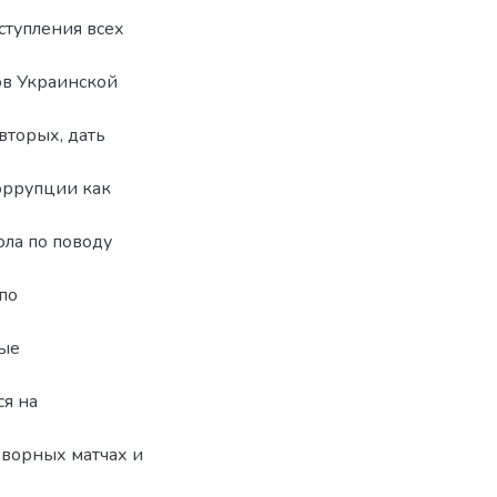
ступления всех
нов Украинской
вторых, дать
коррупции как
ола по поводу
по
ные
ся на
оворных матчах и