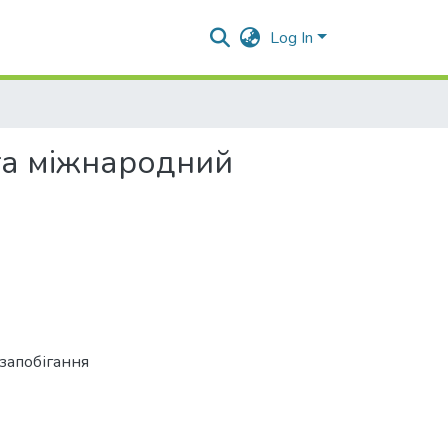
Log In
 та міжнародний
запобігання