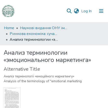
(current)
Log In
Communities
Home
Наукові видання ОНУ імені І. І. Мечникова
&
Ринкова економіка: сучасна теорія і практика управління
Collections
Анализ терминологии «эмоционального маркетинга»
All of DSpace
Анализ терминологии
«эмоционального маркетинга»
Statistics
Alternative Title
Аналіз термінології «емоційного маркетингу»
Analysis of the terminology of "emotional marketing