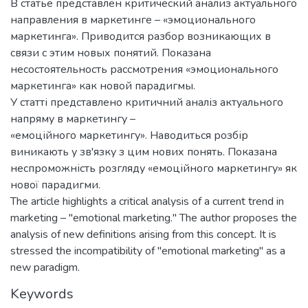
В статье представлен критический анализ актуального
направления в маркетинге – «эмоционального
маркетинга». Приводится разбор возникающих в
связи с этим новых понятий. Показана
несостоятельность рассмотрения «эмоционального
маркетинга» как новой парадигмы.
У статті представлено критичний аналіз актуального
напряму в маркетингу –
«емоційного маркетингу». Наводиться розбір
виникають у зв'язку з цим нових понять. Показана
неспроможність розгляду «емоційного маркетингу» як
нової парадигми.
The article highlights a critical analysis of a current trend in
marketing – "emotional marketing." The author proposes the
analysis of new definitions arising from this concept. It is
stressed the incompatibility of "emotional marketing" as a
new paradigm.
Keywords