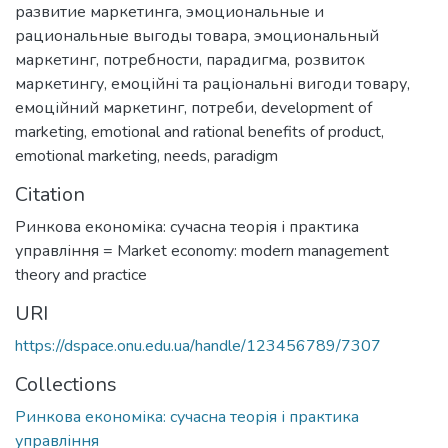
развитие маркетинга
,
эмоциональные и
рациональные выгоды товара
,
эмоциональный
маркетинг
,
потребности
,
парадигма
,
розвиток
маркетингу
,
емоційні та раціональні вигоди товару
,
емоційний маркетинг
,
потреби
,
development of
marketing
,
emotional and rational benefits of product
,
emotional marketing
,
needs
,
paradigm
Citation
Ринкова економіка: сучасна теорія і практика
управління = Market economy: modern management
theory and practice
URI
https://dspace.onu.edu.ua/handle/123456789/7307
Collections
Ринкова економіка: сучасна теорія і практика
управління