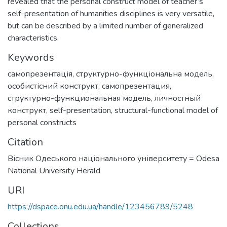
revealed that the personal construct model of teacher’s
self-presentation of humanities disciplines is very versatile,
but can be described by a limited number of generalized
characteristics.
Keywords
самопрезентація
,
структурно-функціональна модель
,
особистісний конструкт
,
самопрезентация
,
структурно-функциональная модель
,
личностный
конструкт
,
self-presentation
,
structural-functional model of
personal constructs
Citation
Вісник Одеського національного університету = Odesa
National University Herald
URI
https://dspace.onu.edu.ua/handle/123456789/5248
Collections