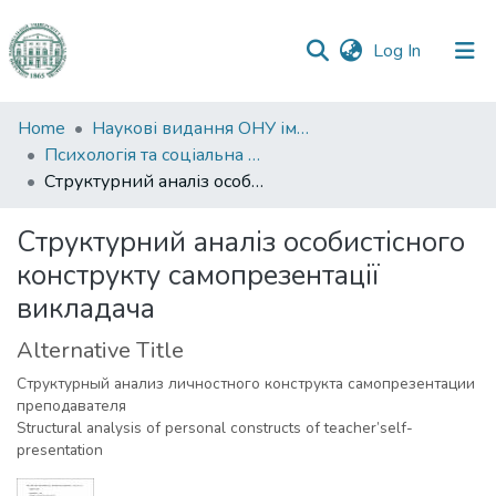
(current)
Log In
Communities
Home
Наукові видання ОНУ імені І. І. Мечникова
&
Психологія та соціальна робота
Collections
Структурний аналіз особистісного конструкту самопрезентації викладача
All of DSpace
Структурний аналіз особистісного
конструкту самопрезентації
Statistics
викладача
Alternative Title
Структурный анализ личностного конструкта самопрезентации
преподавателя
Structural analysis of personal constructs of teacher’self-
presentation