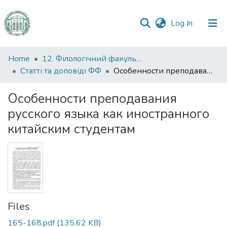
(current)
Log In
Communities
Home
12. Філологічний факультет
&
Статті та доповіді ФФ
Особенности преподавания русского языка как иностранного китайским студентам
Collections
Особенности преподавания
All of DSpace
русского языка как иностранного
китайским студентам
Statistics
Files
165-168.pdf
(135.62 KB)