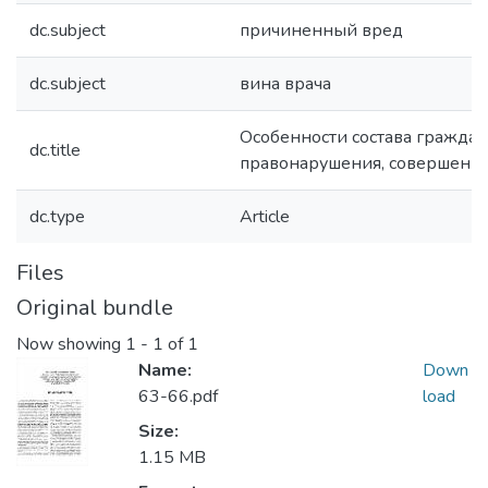
dc.subject
причиненный вред
dc.subject
вина врача
Особенности состава граждан
dc.title
правонарушения, совершенно
dc.type
Article
Files
Original bundle
Now showing
1 - 1 of 1
Name:
Down
63-66.pdf
load
Size:
1.15 MB