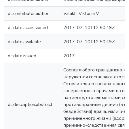
dc.contributor.author
Valakh, Viktoriia V.
dc.date.accessioned
2017-07-10T12:50:49Z
dc.date.available
2017-07-10T12:50:49Z
dc.date.issued
2017
Состав любого гражданско-п
нарушения составляют его эл
Относительно состава такого
совершенного врачами по от
пациенту, его элементами сле
dc.description.abstract
противоправные деяния (в ф
бездействия) врача, наличие 
причиненного жизни (здоров
причинно-следственная связ