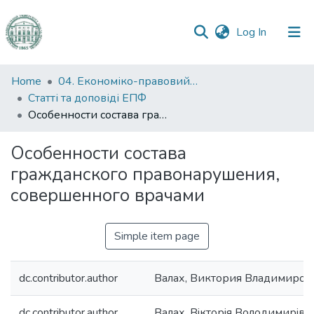
(current)
Log In
Communities
Home
04. Економіко-правовий факультет
&
Статті та доповіді ЕПФ
Collections
Особенности состава гражданского правонарушения, совершенного врачами
All of DSpace
Особенности состава
гражданского правонарушения,
Statistics
совершенного врачами
Simple item page
dc.contributor.author
Валах, Виктория Владимиров
dc.contributor.author
Валах, Вiкторiя Володимирiвн