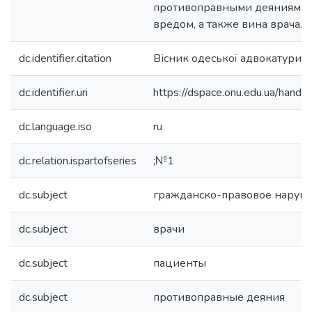
противоправными деяниями
вредом, а также вина врача.
dc.identifier.citation
Вісник одеської адвокатури.
dc.identifier.uri
https://dspace.onu.edu.ua/han
dc.language.iso
ru
dc.relation.ispartofseries
;№1
dc.subject
гражданско-правовое наруш
dc.subject
врачи
dc.subject
пациенты
dc.subject
противоправные деяния