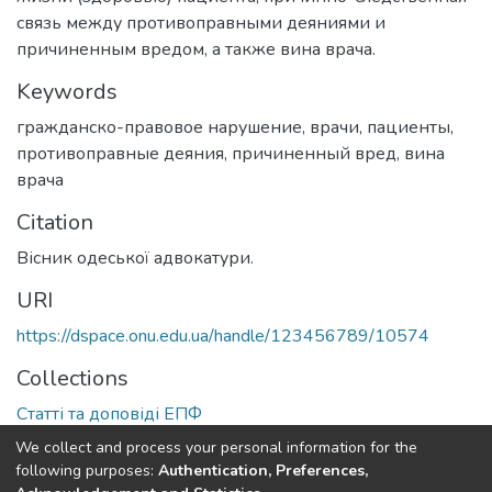
связь между противоправными деяниями и
причиненным вредом, а также вина врача.
Keywords
гражданско-правовое нарушение
,
врачи
,
пациенты
,
противоправные деяния
,
причиненный вред
,
вина
врача
Citation
Вісник одеської адвокатури.
URI
https://dspace.onu.edu.ua/handle/123456789/10574
Collections
Статті та доповіді ЕПФ
We collect and process your personal information for the
Full item page
following purposes:
Authentication, Preferences,