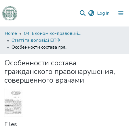
(current)
Log In
Communities
Home
04. Економіко-правовий факультет
&
Статті та доповіді ЕПФ
Collections
Особенности состава гражданского правонарушения, совершенного врачами
All of DSpace
Особенности состава
гражданского правонарушения,
Statistics
совершенного врачами
Files