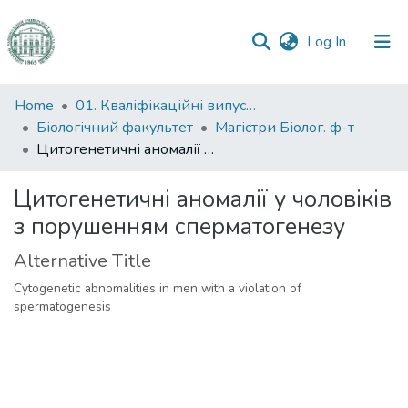
(current)
Log In
Communities
Home
01. Кваліфікаційні випускні роботи здобувачів вищої освіти
&
Біологічний факультет
Магістри Біолог. ф-т
Collections
Цитогенетичні аномалії у чоловіків з порушенням сперматогенезу
All of DSpace
Цитогенетичні аномалії у чоловіків
з порушенням сперматогенезу
Statistics
Alternative Title
Cytogenetic abnomalities in men with a violation of
spermatogenesis