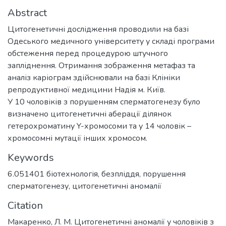
Abstract
Цитогенетичні дослідження проводили на базі
Одеського медичного університету у складі програми
обстеження перед процедурою штучного
запліднення. Отримання зображення метафаз та
аналіз каріограм здійснювали на базі Клініки
репродуктивної медицини Надія м. Київ.
У 10 чоловіків з порушенням сперматогенезу було
визначено цитогенетичні аберації ділянок
гетерохроматину Y-хромосоми та у 14 чоловік –
хромосомні мутації інших хромосом.
Keywords
6.051401 біотехнологія
,
безпліддя
,
порушення
сперматогенезу
,
цитогенетичні аномалії
Citation
Макаренко, Л. М. Цитогенетичні аномалії у чоловіків з