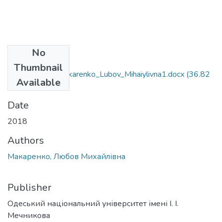
No
Files
Thumbnail
8.04010201_Makarenko_Lubov_Mihaiylivna1.docx
(36.82
Available
KB)
Date
2018
Authors
Макаренко, Любов Михайлівна
Publisher
Одеський національний університет імені І. І.
Мечникова