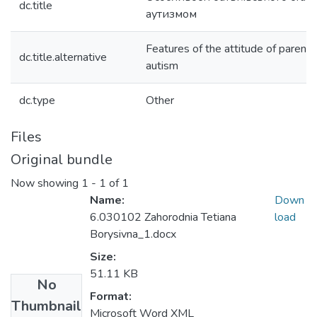
dc.title
аутизмом
Features of the attitude of parents
dc.title.alternative
autism
dc.type
Other
Files
Original bundle
Now showing
1 - 1 of 1
Name:
Down
6.030102 Zahorodnia Tetiana
load
Borysivna_1.docx
Size:
51.11 KB
No
Format:
Thumbnail
Microsoft Word XML