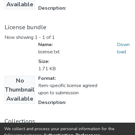
Available
Description:
License bundle
Now showing
1 - 1 of 1
Name:
Down
license.txt
load
Size:
1.71 KB
Format:
No
Item-specific license agreed
Thumbnail
upon to submission
Available
Description:
Collections
We collect and process your personal information for the
Факультет психології та соціальної роботи