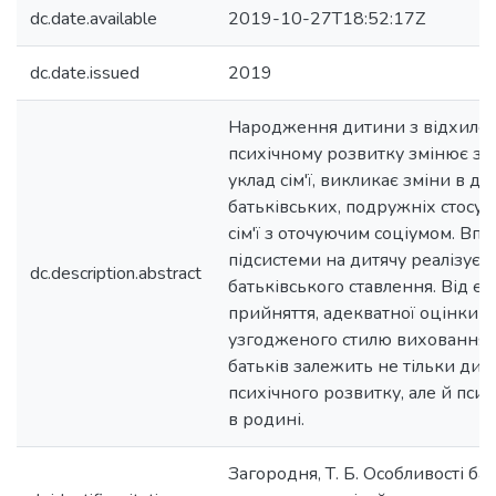
dc.date.available
2019-10-27T18:52:17Z
dc.date.issued
2019
Народження дитини з відхиле
психічному розвитку змінює з
уклад сім'ї, викликає зміни в ди
батьківських, подружніх стосунк
сім'ї з оточуючим соціумом. Впл
підсистеми на дитячу реалізуєт
dc.description.abstract
батьківського ставлення. Від е
прийняття, адекватної оцінки д
узгодженого стилю виховання з
батьків залежить не тільки дина
психічного розвитку, але й пси
в родині.
Загородня, Т. Б. Особливості ба