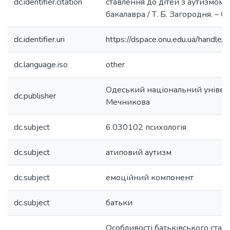
dc.identifier.citation
ставлення до дітей з аутизмом 
бакалавра / Т. Б. Загородня. – Од
dc.identifier.uri
https://dspace.onu.edu.ua/hand
dc.language.iso
other
Одеський національний університ
dc.publisher
Мечникова
dc.subject
6.030102 психологія
dc.subject
атиповий аутизм
dc.subject
емоційний компонент
dc.subject
батьки
Особливості батьківського ставл