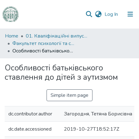
(current)
Log In
Communities
Home
01. Кваліфікаційні випускні роботи здобувачів вищої освіти
&
Факультет психології та соціальної роботи
Collections
Особливості батьківського ставлення до дітей з аутизмом
All of DSpace
Особливості батьківського
ставлення до дітей з аутизмом
Statistics
Simple item page
dc.contributor.author
Загородня, Тетяна Борисівна
dc.date.accessioned
2019-10-27T18:52:17Z