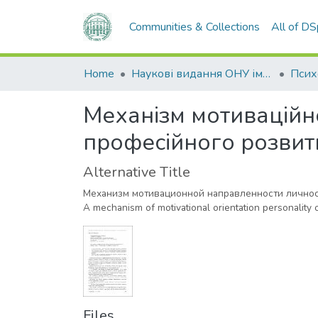
Communities & Collections
All of D
Home
Наукові видання ОНУ імені І. І. Мечникова
Механізм мотиваційно
професійного розвит
Alternative Title
Механизм мотивационной направленности личнос
A mechanism of motivational orientation personality
Files