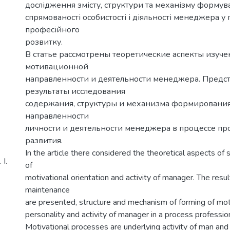
дослідження змісту, структури та механізму формув
спрямованості особистості і діяльності менеджера у 
професійного
розвитку.
В статье рассмотрены теоретические аспекты изуч
мотивационной
направленности и деятельности менеджера. Предс
результаты исследования
содержания, структуры и механизма формировани
направленности
личности и деятельности менеджера в процессе п
развития.
In the article there considered the theoretical aspects of
І.
of
motivational orientation and activity of manager. The resul
maintenance
are presented, structure and mechanism of forming of moti
personality and activity of manager in a process professi
Motivational processes are underlying activity of man and