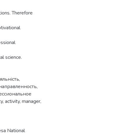
ctions. Therefore
tivational
essional
al science.
іяльність
,
направленность
,
ессиональное
ty
,
activity
,
manager
,
sa National