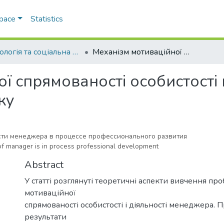
Space
Statistics
Психологія та соціальна робота
Механізм мотиваційної спрямованості особистості менеджера у процесі професійного розвитку
ї спрямованості особистості
ку
ти менеджера в процессе профессионального развития
 of manager is in process professional development
Abstract
У статті розглянуті теоретичні аспекти вивчення пр
мотиваційної
спрямованості особистості і діяльності менеджера. 
результати