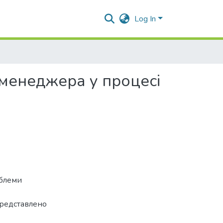
Log In
 менеджера у процесі
облеми
Представлено