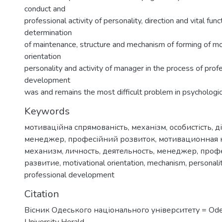
conduct and
professional activity of personality, direction and vital fun
determination
of maintenance, structure and mechanism of forming of mo
orientation
personality and activity of manager in the process of prof
development
was and remains the most difficult problem in psychologic
Keywords
мотиваційна спрямованість
,
механізм
,
особистість
,
д
менеджер
,
професійний розвиток
,
мотивационная 
механизм
,
личность
,
деятельность
,
менеджер
,
проф
развитие
,
motivational orientation
,
mechanism
,
personali
professional development
Citation
Вісник Одеського національного університету = Ode
University Herald