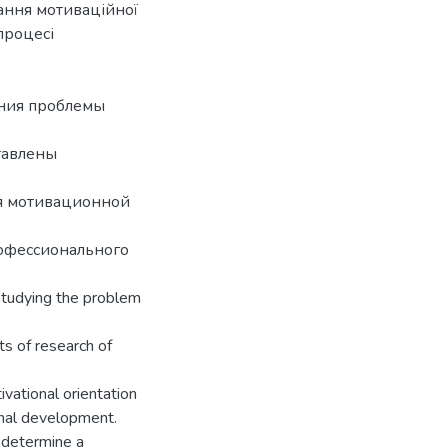
ання мотиваційної
процесі
ения проблемы
тавлены
я мотивационной
рофессионального
 studying the problem
ts of research of
vational orientation
onal development.
 determine a