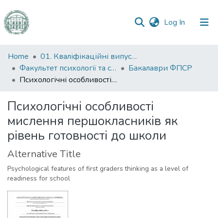
(current)
Log In
Communities
Home
01. Кваліфікаційні випускні роботи здобувачів вищої освіти
&
Факультет психології та соціальної роботи
Бакалаври ФПСР
Collections
Психологічні особливості мислення першокласників як рівень готовності до школи
All of DSpace
Психологічні особливості
мислення першокласників як
Statistics
рівень готовності до школи
Alternative Title
Psychological features of first graders thinking as a level of
readiness for school