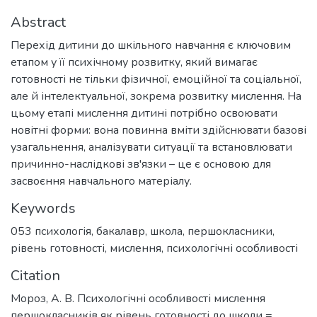
Abstract
Перехід дитини до шкільного навчання є ключовим
етапом у її психічному розвитку, який вимагає
готовності не тільки фізичної, емоційної та соціальної,
але й інтелектуальної, зокрема розвитку мислення. На
цьому етапі мислення дитині потрібно освоювати
новітні форми: вона повинна вміти здійснювати базові
узагальнення, аналізувати ситуації та встановлювати
причинно-наслідкові зв'язки – це є основою для
засвоєння навчального матеріалу.
Keywords
053 психологія
,
бакалавр
,
школа
,
першокласники
,
рівень готовності
,
мислення
,
психологічні особливості
Citation
Мороз, А. В. Психологічні особливості мислення
першокласників як рівень готовності до школи =