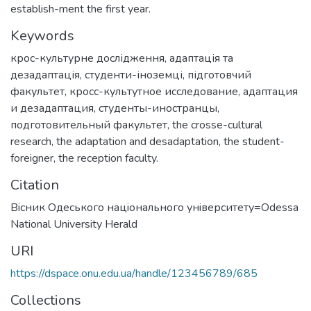
establish-ment the first year.
Keywords
крос-культурне дослідження
,
адаптація та
дезадаптація
,
студенти-іноземці
,
підготовчий
факультет
,
кросс-культутное исследование
,
адаптация
и дезадаптация
,
студенты-иностранцы
,
подготовительный факультет
,
the crosse-cultural
research
,
the adaptation and desadaptation
,
the student-
foreigner
,
the reception faculty.
Citation
Вiсник Одеського нацiонального унiверситету=Odessa
National University Herald
URI
https://dspace.onu.edu.ua/handle/123456789/685
Collections