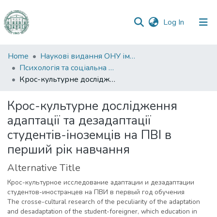
(current)
Log In
Communities
Home
Наукові видання ОНУ імені І. І. Мечникова
&
Психологія та соціальна робота
Collections
Крос-культурне дослідження адаптації та дезадаптації студентів-іноземців на ПВІ в перший рік навчання
All of DSpace
Крос-культурне дослідження
адаптації та дезадаптації
Statistics
студентів-іноземців на ПВІ в
перший рік навчання
Alternative Title
Крос-культурное исследование адаптации и дезадаптации
студентов-иностранцев на ПВИ в первый год обучения
The crosse-cultural research of the peculiarity of the adaptation
and desadaptation of the student-foreigner, which education in