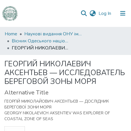
(current)
Log In
Communities
Home
Наукові видання ОНУ імені І. І. Мечникова
&
Вісник Одеського національного університету. Географічні та геологічні науки
Collections
ГЕОРГИЙ НИКОЛАЕВИЧ АКСЕНТЬЕВ — ИССЛЕДОВАТЕЛЬ БЕРЕГОВОЙ ЗОНЫ МОРЯ
All of DSpace
ГЕОРГИЙ НИКОЛАЕВИЧ
АКСЕНТЬЕВ — ИССЛЕДОВАТЕЛЬ
Statistics
БЕРЕГОВОЙ ЗОНЫ МОРЯ
Alternative Title
ГЕОРГІЙ МИКОЛАЙОВИЧ АКСЕНТЬЄВ — ДОСЛІДНИК
БЕРЕГОВОЇ ЗОНИ МОРЯ
GEORGIY NIKOLAEVICH AKSENTIEV WAS EXPLORER OF
COASTAL ZONE OF SEAS