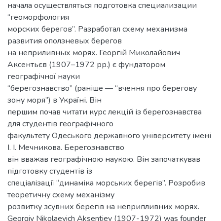
начала осуществляться подготовка специализации
“геоморфология
морских берегов”. Разработал схему механизма
развития оползневых берегов
на неприливных морях. Георгій Миколайович
Аксентьєв (1907–1972 рр.) є фундатором
географічної науки
“берегознавство” (раніше — “вчення про берегову
зону моря”) в Україні. Він
першим почав читати курс лекцій із берегознавства
для студентів географічного
факультету Одеського державного університету імені
І. І. Мечникова. Берегознавство
він вважав географічною наукою. Він започаткував
підготовку студентів із
спеціалізації “динаміка морських берегів”. Розробив
теоретичну схему механізму
розвитку зсувних берегів на неприпливних морях.
Georgiy Nikolaevich Aksentiev (1907-1972) was founder