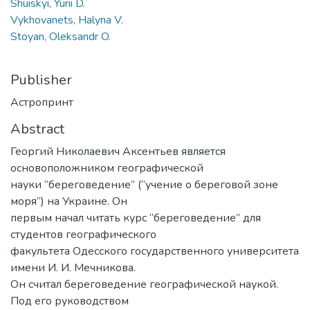
Shuiskyi, Yurii D.
Vykhovanets, Halyna V.
Stoyan, Oleksandr O.
Publisher
Астропринт
Abstract
Георгий Николаевич Аксентьев является
основоположником географической
науки “береговедение” (“учение о береговой зоне
моря”) на Украине. Он
первым начал читать курс “береговедение” для
студентов географического
факультета Одесского государственного университета
имени И. И. Мечникова.
Он считал береговедение географической наукой.
Под его руководством