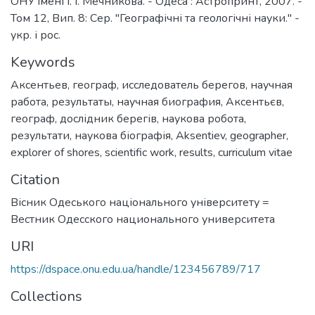
ОНУ імені І. І. Мечникова. - Одеса : Астропринт, 2007. -
Том 12, Вип. 8: Сер. "Географічні та геологічні науки." -
укр. і рос.
Keywords
Аксентьев
,
географ
,
исследователь берегов
,
научная
работа
,
результаты
,
научная биография
,
Аксентьєв
,
географ
,
дослідник берегів
,
наукова робота
,
результати
,
наукова біографія
,
Aksentiev
,
geographer
,
explorer of shores
,
scientific work
,
results
,
curriculum vitae
Citation
Вісник Одеського національного університету =
Вестник Одесского национального университета
URI
https://dspace.onu.edu.ua/handle/123456789/717
Collections