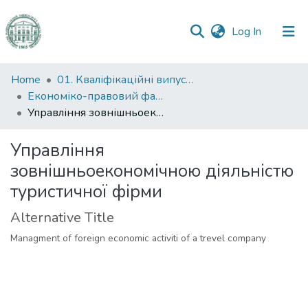
(current)
Log In
Communities
Home
01. Кваліфікаційні випускні роботи здобувачів вищої освіти
&
Економіко-правовий факультет
Collections
Управління зовнішньоекономічною діяльністю туристичної фірми
All of DSpace
Управління
зовнішньоекономічною діяльністю
Statistics
туристичної фірми
Alternative Title
Managment of foreign economic activiti of a trevel company