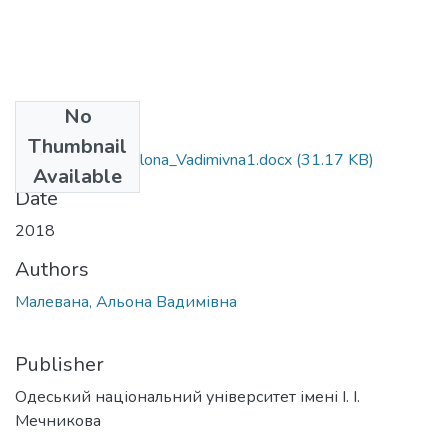
No
Files
Thumbnail
073_Malevana_Alona_Vadimivna1.docx
(31.17 KB)
Available
Date
2018
Authors
Малевана, Альона Вадимівна
Publisher
Одеський національний університет імені І. І.
Мечникова