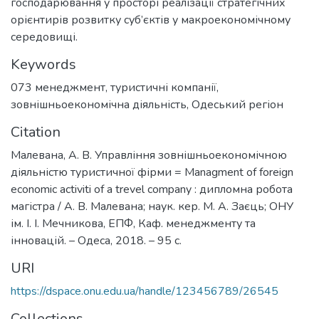
господарювання у просторі реалізації стратегічних
орієнтирів розвитку суб’єктів у макроекономічному
середовищі.
Keywords
073 менеджмент
,
туристичні компанії
,
зовнішньоекономічна діяльність
,
Одеський регіон
Citation
Малевана, А. В. Управління зовнішньоекономічною
діяльністю туристичної фірми = Managment of foreign
economic activiti of a trevel company : дипломна робота
магістра / А. В. Малевана; наук. кер. М. А. Заєць; ОНУ
ім. І. І. Мечникова, ЕПФ, Каф. менеджменту та
інновацій. – Одеса, 2018. – 95 с.
URI
https://dspace.onu.edu.ua/handle/123456789/26545
Collections