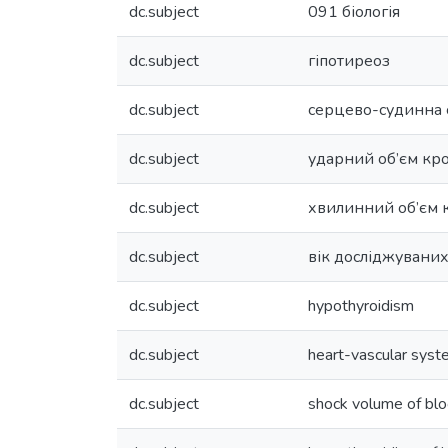
dc.subject
091 біологія
dc.subject
гіпотиреоз
dc.subject
серцево-судинна 
dc.subject
ударний об’єм кро
dc.subject
хвилинний об’єм 
dc.subject
вік досліджувани
dc.subject
hypothyroidism
dc.subject
heart-vascular sys
dc.subject
shock volume of bl