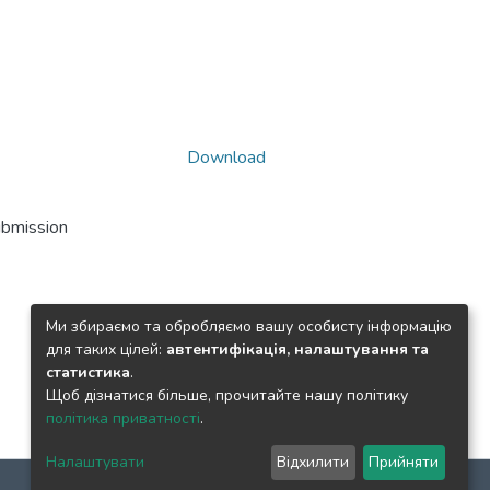
Download
ubmission
Ми збираємо та обробляємо вашу особисту інформацію
для таких цілей:
автентифікація, налаштування та
статистика
.
Щоб дізнатися більше, прочитайте нашу політику
політика приватності
.
Налаштувати
Відхилити
Прийняти