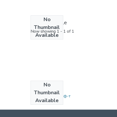
No
License bundle
Thumbnail
Now showing
1 - 1 of 1
Available
No
Collections
Thumbnail
Магістри Біолог. ф-т
Available