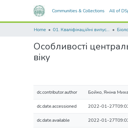
Communities & Collections
All of D
Home
01. Кваліфікаційні випускні роботи здобувачів вищої освіти
Біол
Особливості централь
віку
dc.contributor.author
Бойко, Яніна Мих
dc.date.accessioned
2022-01-27T09:0
dc.date.available
2022-01-27T09:0