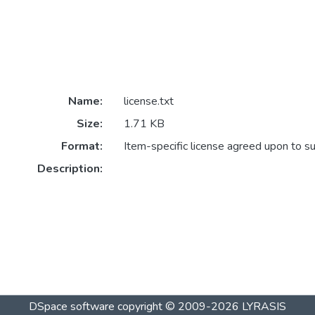
Name:
license.txt
Size:
1.71 KB
Format:
Item-specific license agreed upon to s
Description:
DSpace software
copyright © 2009-2026
LYRASIS