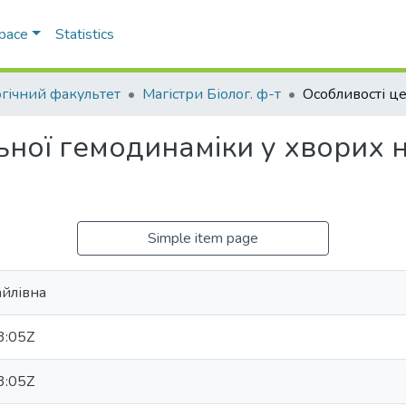
Space
Statistics
огічний факультет
Магістри Біолог. ф-т
ної гемодинаміки у хворих н
Simple item page
айлівна
3:05Z
3:05Z