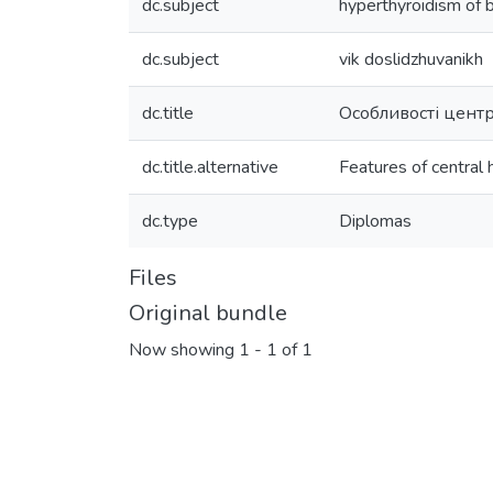
dc.subject
hyperthyroidism of 
dc.subject
vik doslidzhuvanikh
dc.title
Особливості центр
dc.title.alternative
Features of central
dc.type
Diplomas
Files
Original bundle
Now showing
1 - 1 of 1