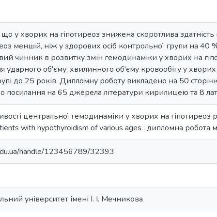
, що у хворих на гіпотиреоз знижена скоротлива здатність 
еоз меншій, ніж у здорових осіб контрольної групи на 40 %
вий чинник в розвитку змін гемодинаміки у хворих на гіпо
 ударного об'єму, хвилинного об'єму кровообігу у хворих н
рупі до 25 років. Дипломну роботу викладено на 50 сторінка
но посилання на 65 джерела літератури кирилицею та 8 л
ивості центральної гемодинаміки у хворих на гіпотиреоз різ
ients with hypothyroidism of various ages : дипломна робота ма
u.edu.ua/handle/123456789/32393
ьний університет імені І. І. Мечникова