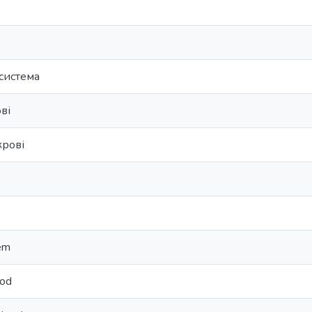
система
ві
крові
х
tem
ood