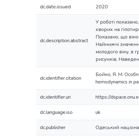
dc.date.issued
2020
У роботі показано
хворих на гіпотир
Показано, що віко
dc.description.abstract
Найнижчі значення
молодого віку, в г
рисунків. Наведе
Бойко, Я. М. Особл
dc.identifier.citation
hemodynamics in pat
dc.identifier.uri
https://dspace.on
dc.language.iso
uk
dc.publisher
Одеський націонал