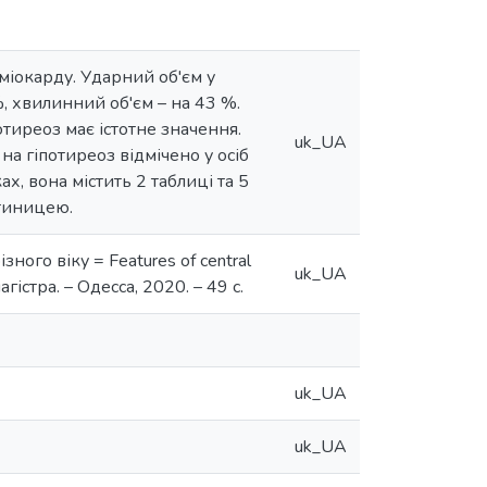
міокарду. Ударний об'єм у
, хвилинний об'єм – на 43 %.
тиреоз має істотне значення.
uk_UA
а гіпотиреоз відмічено у осіб
х, вона містить 2 таблиці та 5
атиницею.
ного віку = Features of central
uk_UA
гістра. – Одесса, 2020. – 49 с.
uk_UA
uk_UA