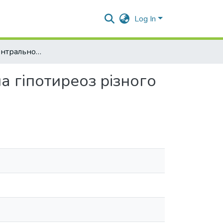
Log In
Особливості центральної гемодинаміки у хворих на гіпотиреоз різного віку
а гіпотиреоз різного