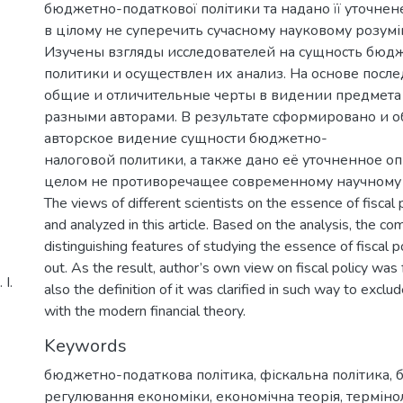
бюджетно-податкової політики та надано її уточнен
в цілому не суперечить сучасному науковому розум
Изучены взгляды исследователей на сущность бюд
политики и осуществлен их анализ. На основе пос
общие и отличительные черты в видении предмета
разными авторами. В результате сформировано и 
авторское видение сущности бюджетно-
налоговой политики, а также дано её уточненное о
целом не противоречащее современному научному
The views of different scientists on the essence of fiscal
and analyzed in this article. Based on the analysis, the 
distinguishing features of studying the essence of fiscal 
out. As the result, author’s own view on fiscal policy was 
І.
also the definition of it was clarified in such way to exclu
with the modern financial theory.
Keywords
бюджетно-податкова політика
,
фіскальна політика
,
регулювання економіки
,
економічна теорія
,
терміно