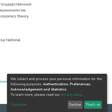
государственное
терминология
,
conomics theory
,
sa National
We collect and process your personal information for the
номіка
following purposes:
Authentication, Preferences,
Acknowledgement and Statistics
.
To learn more, please read our
privacy policy
.
Customize
Decline
That's ok