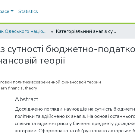
Space
Statistics
Вісник Одеського національного університету. Економіка
Категоріальний аналіз сутності бюджетно-податкової політикивсучасній фінансовій теорії
з сутності бюджетно-податко
ансовій теорії
оговой политикивсовременной финансовой теории
dern financial theory
Abstract
Досліджено погляди науковців на сутність бюджетн
політики та здійснено їх аналіз. На основі останньо
спільні та відмінні риси у баченні предмету дослід
авторами. Сформовано та обґрунтовано авторське б