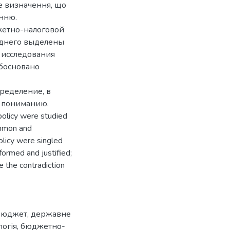
е визначення, що
інню.
жетно-налоговой
леднего выделены
 исследования
обосновано
пределение, в
 пониманию.
 policy were studied
common and
policy were singled
formed and justified;
de the contradiction
бюджет
,
державне
логія
,
бюджетно-