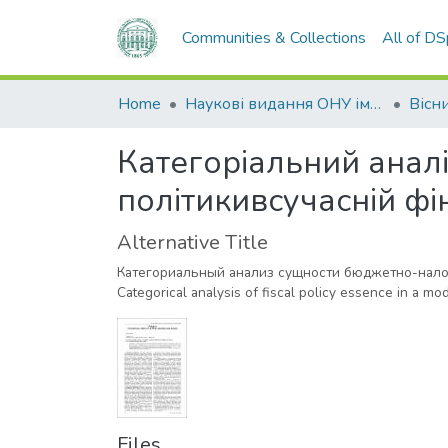
Communities & Collections
All of D
Home
Наукові видання ОНУ імені І. І. Мечникова
Категоріальний аналі
політикивсучасній фін
Alternative Title
Категориальный анализ сущности бюджетно-нал
Categorical analysis of fiscal policy essence in a mo
Files