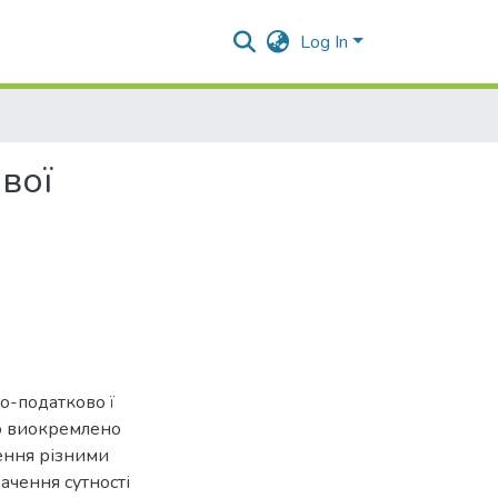
Log In
вої
о-податково ї
го виокремлено
ження різними
ачення сутності