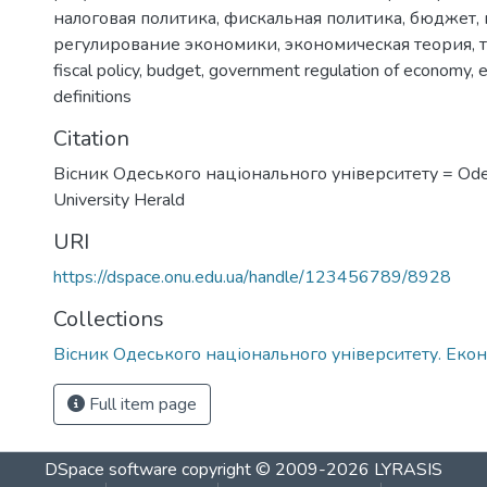
налоговая политика
,
фискальная политика
,
бюджет
,
регулирование экономики
,
экономическая теория
,
fiscal policy
,
budget
,
government regulation of economy
,
e
definitions
Citation
Вісник Одеського національного університету = Ode
University Herald
URI
https://dspace.onu.edu.ua/handle/123456789/8928
Collections
Вісник Одеського національного університету. Еко
Full item page
DSpace software
copyright © 2009-2026
LYRASIS