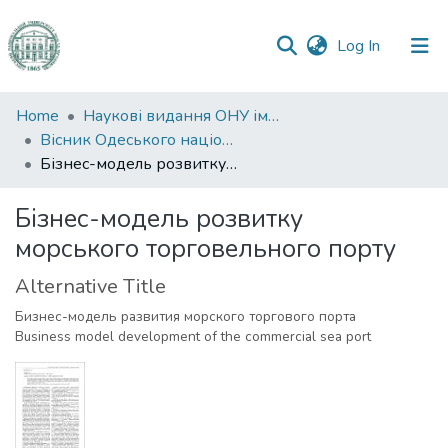
(current)
Log In
Communities
Home
Наукові видання ОНУ імені І. І. Мечникова
&
Вісник Одеського національного університету. Економіка
Collections
Бізнес-модель розвитку морського торговельного порту
All of DSpace
Бізнес-модель розвитку
морського торговельного порту
Statistics
Alternative Title
Бизнес-модель развития морского торгового порта
Business model development of the commercial sea port