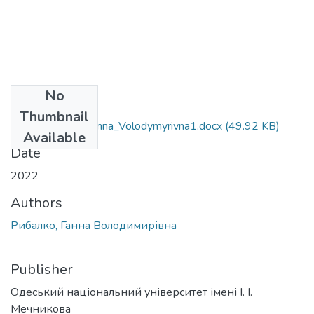
No
Files
Thumbnail
053_Rybalko_Hanna_Volodymyrivna1.docx
(49.92 KB)
Available
Date
2022
Authors
Рибалко, Ганна Володимирівна
Publisher
Одеський національний університет імені І. І.
Мечникова