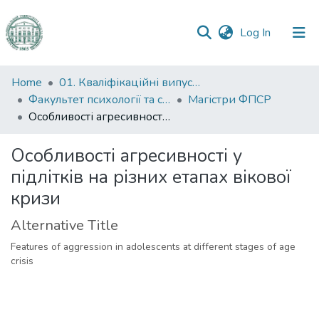
(current)
Log In
Communities
Home
01. Кваліфікаційні випускні роботи здобувачів вищої освіти
&
Факультет психології та соціальної роботи
Магістри ФПСР
Collections
Особливості агресивності у підлітків на різних етапах вікової кризи
All of DSpace
Особливості агресивності у
підлітків на різних етапах вікової
Statistics
кризи
Alternative Title
Features of aggression in adolescents at different stages of age
crisis