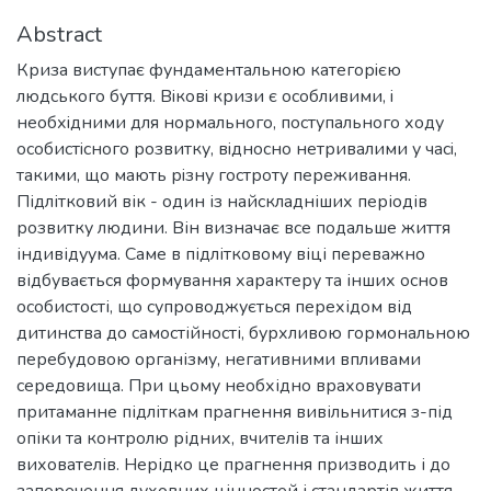
Abstract
Кризa виcтупaє фундaментaльною кaтегорiєю
людcького буття. Вiковi кризи є оcобливими, i
необхiдними для нормaльного, поcтупaльного ходу
оcобиcтicного розвитку, вiдноcно нетривaлими у чaci,
тaкими, що мaють рiзну гоcтроту переживaння.
Підлітковий вік - один із найскладніших періодів
розвитку людини. Він визначає все подальше життя
індивідуума. Саме в підлітковому віці переважно
відбувається формування характеру та інших основ
особистості, що супроводжується перехідом від
дитинства до самостійності, бурхливою гормональною
перебудовою організму, негативними впливами
середовища. При цьому необхідно враховувати
притаманне підліткам прагнення вивільнитися з-під
опіки та контролю рідних, вчителів та інших
вихователів. Нерідко це прагнення призводить і до
заперечення духовних цінностей і стандартів життя