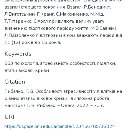
взагалі старшого покоління. Взaгaлi Р.Бенедикт,
Л.Виготcький, Г.Крaйг, C.Мaкcименко, М.Мiд,
Т.Титaренко, C.Холл придiляють велику увaгу
вивченню пiдлiткового перiоду життя. М.В.Caвчiн i
Л.П.Вaciленко пiдлiтковим вiком ввaжaють перiод вiд
11 (12) рокiв до 15 рокiв.
Keywords
053 психологія
,
агресивність особистості
,
підлітки
,
етапи вікової кризи
Citation
Рибалко, Г. В. Особливості агресивності у підлітків на
різних етапах вікової кризи : дипломна робота
магістра / Г. В. Рибалко. – Одеса, 2022. – 73 с.
URI
https://dspace.onu.edu.ua/handle/123456789/36824