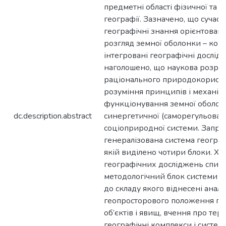
предметні області фізичної та с
географії. Зазначено, що сучасн
географічні знання орієнтовані
розгляд земної оболонки – ком
інтегровані географічні дослідж
наголошено, що наукова розро
раціонального природокористу
розуміння принципів і механіз
функціонування земної оболонк
dc.description.abstract
синергетичної (саморегульован
соціоприродної системи. Запр
генералізована система географ
якій виділено чотири блоки. Хо
географічних досліджень спира
методологічний блок системи г
до складу якого віднесені аналі
геопросторового положення ге
об’єктів і явищ, вчення про тер
географічні комплекси і систем