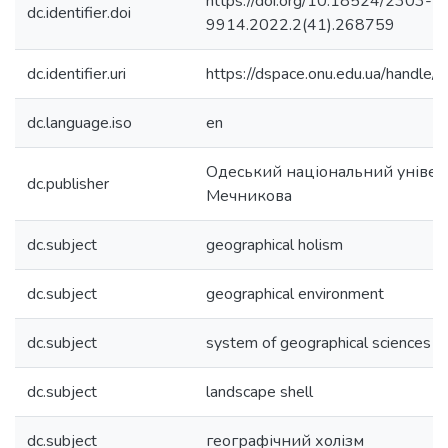
https://doi.org/10.18524/2303-
dc.identifier.doi
9914.2022.2(41).268759
dc.identifier.uri
https://dspace.onu.edu.ua/hand
dc.language.iso
en
Одеський національний університ
dc.publisher
Мечникова
dc.subject
geographical holism
dc.subject
geographical environment
dc.subject
system of geographical sciences
dc.subject
landscape shell
dc.subject
географічний холізм