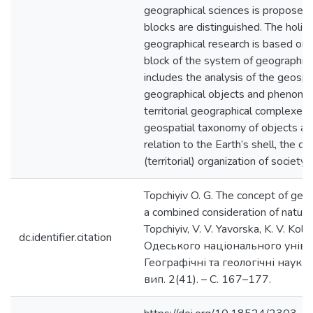
geographical sciences is proposed, 
blocks are distinguished. The holisti
geographical research is based on
block of the system of geographica
includes the analysis of the geospat
geographical objects and phenomen
territorial geographical complexes
geospatial taxonomy of objects a
relation to the Earth’s shell, the c
(territorial) organization of society.
Topchiyiv O. G. The concept of geo
a combined consideration of nature 
Topchiyiv, V. V. Yavorska, K. V. Kol
dc.identifier.citation
Одеського національного уніве
Географічні та геологічні науки. 
вип. 2(41). – С. 167–177.