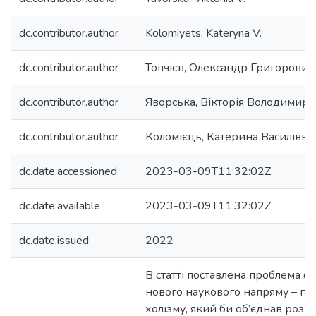
dc.contributor.author
Kolomiyets, Kateryna V.
dc.contributor.author
Топчієв, Олександр Григорович
dc.contributor.author
Яворська, Вікторія Володимирі
dc.contributor.author
Коломієць, Катерина Василівна
dc.date.accessioned
2023-03-09T11:32:02Z
dc.date.available
2023-03-09T11:32:02Z
dc.date.issued
2022
В статті поставлена проблема 
нового наукового напряму – ге
холізму, який би об’єднав розм