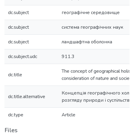
dc.subject
географічне середовище
dc.subject
система географічних наук
dc.subject
ландшафтна оболонка
dc.subject.udc
911.3
The concept of geographical holis
dc.title
consideration of nature and society
Концепція географічного холіз
dc.title.alternative
розгляду природи і суспільства
dc.type
Article
Files