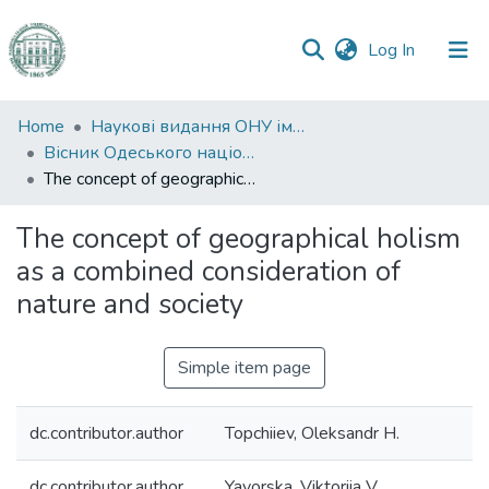
(current)
Log In
Communities
Home
Наукові видання ОНУ імені І. І. Мечникова
&
Вісник Одеського національного університету. Географічні та геологічні науки
Collections
The concept of geographical holism as a combined consideration of nature and society
All of DSpace
The concept of geographical holism
as a combined consideration of
Statistics
nature and society
Simple item page
dc.contributor.author
Topchiiev, Oleksandr H.
dc.contributor.author
Yavorska, Viktoriia V.