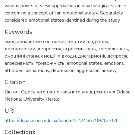
various points of view, approaches in psychological science
concerning a concept of «an emotional state». Separately
considered emotional states identified during the study.
Keywords
эмоциональные состояния
,
эмоции
,
подходы
,
дисгармонии
,
депрессия
,
агрессивность
,
тревожность
,
емоційні стани
,
емоції
,
підходи
,
дисгармонії
,
депресія
,
агресивність
,
тривожність
,
emotional states
,
emotions
,
attitudes
,
disharmony
,
depression
,
aggression
,
anxiety
Citation
Вісник Одеського національного університету = Odesa
National University Herald
URI
https://dspace.onu.edu.ua/handle/123456789/12751
Collections