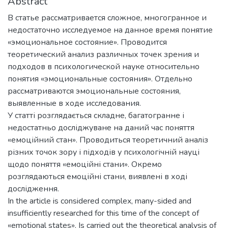
Abstract
В статье рассматривается сложное, многогранное и
недостаточно исследуемое на данное время понятие
«эмоциональное состояние». Проводится
теоретический анализ различных точек зрения и
подходов в психологической науке относительно
понятия «эмоциональные состояния». Отдельно
рассматриваются эмоциональные состояния,
выявленные в ходе исследования.
У статті розглядається складне, багатогранне і
недостатньо досліджуване на даний час поняття
«емоційний стан». Проводиться теоретичний аналіз
різних точок зору і підходів у психологічній науці
щодо поняття «емоційні стани». Окремо
розглядаються емоційні стани, виявлені в ході
дослідження.
In the article is considered complex, many-sided and
insufficiently researched for this time of the concept of
«emotional states». Is carried out the theoretical analysis of