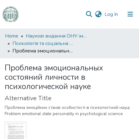
(current)
Log In
Communities
Home
Наукові видання ОНУ імені І. І. Мечникова
&
Психологія та соціальна робота
Collections
Проблема эмоциональных состояний личности в психологической науке
All of DSpace
Проблема эмоциональных
состояний личности в
Statistics
психологической науке
Alternative Title
Проблема емоційних станів особистості в психологічній науці
Problem emotional state personality in psychological science