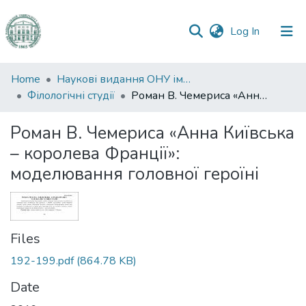
(current)
Log In
Communities
Home
Наукові видання ОНУ імені І. І. Мечникова
&
Філологічні студії
Роман В. Чемериса «Анна Київська – королева Франції»: моделювання головної героїні
Collections
Роман В. Чемериса «Анна Київська
All of DSpace
– королева Франції»:
моделювання головної героїні
Statistics
Files
192-199.pdf
(864.78 KB)
Date