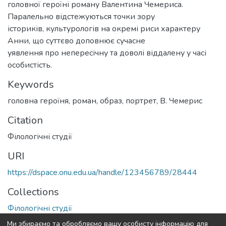
головної героїні роману Валентина Чемериса.
Паралельно відстежуються точки зору
істориків, культурологів на окремі риси характеру
Анни, що суттєво доповнює сучасне
уявлення про непересічну та доволі віддалену у часі
особистість.
Keywords
головна героїня
,
роман
,
образ
,
портрет
,
В. Чемерис
Citation
Філологічні студії
URI
https://dspace.onu.edu.ua/handle/123456789/28444
Collections
Філологічні студії
Ми збираємо та обробляємо вашу особисту інформацію для