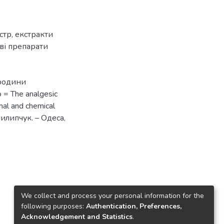
стр
,
екстракти
ві препарати
 родини
= The analgesic
mal and chemical
Пилипчук. – Одеса,
We collect and process your personal information for the
following purposes:
Authentication, Preferences,
Acknowledgement and Statistics
.