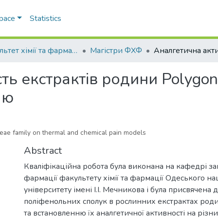
Space
Statistics
Факультет хімії та фармації
Магістри ФХФ
ть екстрактів родини Polygon
лю
aceae family on thermal and chemical pain models
Abstract
Кваліфікаційна робота була виконана на кафедрі заг
фармації факультету хімії та фармації Одеського н
університету імені І.І. Мечникова і була присвячена
поліфенольних сполук в рослинних екстрактах род
та встановленню їх аналгетичної активності на різн