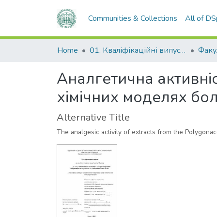
Communities & Collections
All of D
Home
01. Кваліфікаційні випускні роботи здобувачів вищої освіти
Аналгетична активніс
хімічних моделях бо
Alternative Title
The analgesic activity of extracts from the Polygon