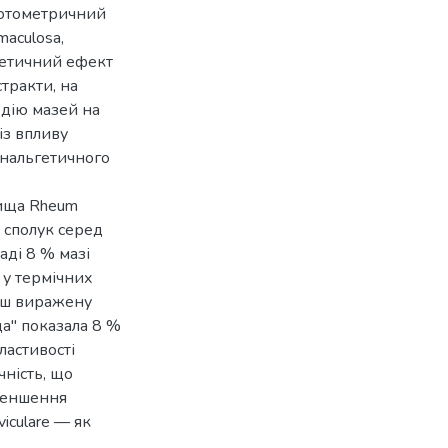
фотометричний
maculosa,
ьгетичний ефект
тракти, на
 дію мазей на
із впливу
анальгетичного
вища Rheum
 сполук серед
аді 8 % мазі
 у термічних
льш виражену
а" показала 8 %
ластивості
ність, що
зменшення
viculare — як