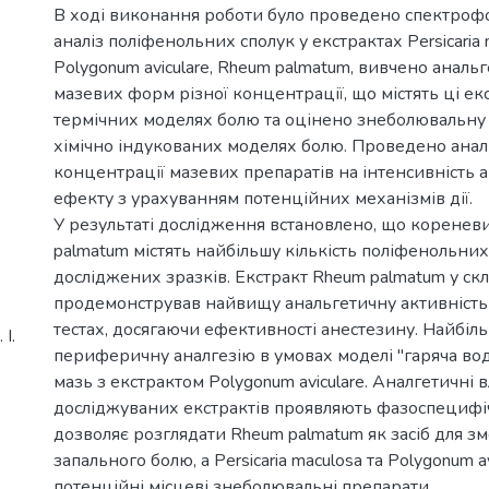
В ході виконання роботи було проведено спектро
аналіз поліфенольних сполук у екстрактах Persicaria 
Polygonum aviculare, Rheum palmatum, вивчено анал
мазевих форм різної концентрації, що містять ці екс
термічних моделях болю та оцінено знеболювальну
хімічно індукованих моделях болю. Проведено анал
концентрації мазевих препаратів на інтенсивність 
ефекту з урахуванням потенційних механізмів дії.
У результаті дослідження встановлено, що корене
palmatum містять найбільшу кількість поліфенольних
досліджених зразків. Екстракт Rheum palmatum у скл
продемонстрував найвищу анальгетичну активність
тестах, досягаючи ефективності анестезину. Найбі
І.
периферичну аналгезію в умовах моделі "гаряча вод
мазь з екстрактом Polygonum aviculare. Аналгетичні в
досліджуваних екстрактів проявляють фазоспецифіч
дозволяє розглядати Rheum palmatum як засіб для 
запального болю, а Persicaria maculosa та Polygonum a
потенційні місцеві знеболювальні препарати.