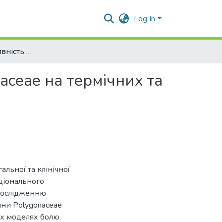
Log In
Аналгетична активність екстрактів родини Polygonaceae на термічних та хімічних моделях болю
aceae на термічних та
альної та клінічної
аціонального
 дослідженню
ини Polygonaceae
их моделях болю.