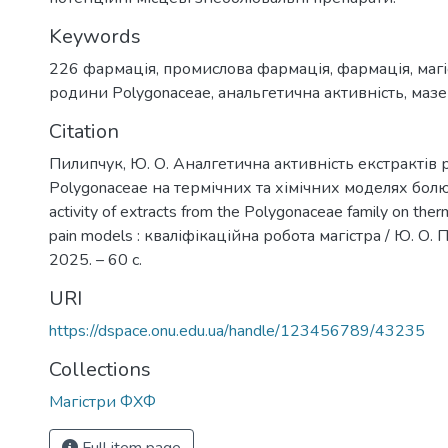
Keywords
226 фармація, промислова фармація
,
фармація
,
магі
родини Polygonaceae
,
анальгетична активність
,
мазе
Citation
Пилипчук, Ю. О. Аналгетична активність екстрактів
Polygonaceae на термічних та хімічних моделях болю 
activity of extracts from the Polygonaceae family on ther
pain models : кваліфікаційна робота магістра / Ю. О. 
2025. – 60 с.
URI
https://dspace.onu.edu.ua/handle/123456789/43235
Collections
Магістри ФХФ
Full item page