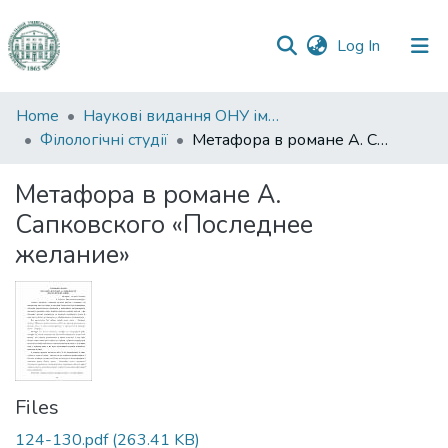
(current)
Log In
Communities
Home
Наукові видання ОНУ імені І. І. Мечникова
&
Філологічні студії
Метафора в романе А. Сапковского «Последнее желание»
Collections
Метафора в романе А.
All of DSpace
Сапковского «Последнее
желание»
Statistics
Files
124-130.pdf
(263.41 KB)