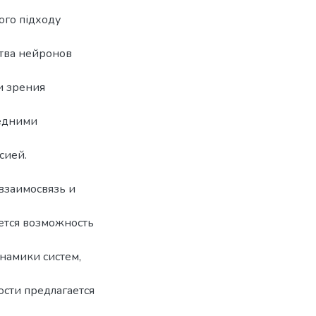
ого підходу
ства нейронов
и зрения
редними
сией.
взаимосвязь и
ется возможность
намики систем,
сти предлагается