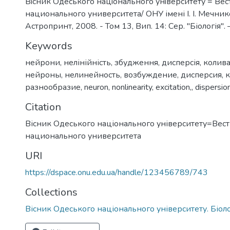
Вiсник Одеського нацiонального унiверситету = Ве
национального университета/ ОНУ імені І. І. Мечнико
Астропринт, 2008. - Том 13, Вип. 14: Сер. "Біологія". – 
Keywords
нейрони
,
нелінійність
,
збудження
,
дисперсія
,
колив
нейроны
,
нелинейность
,
возбуждение
,
дисперсия
,
к
разнообразие
,
neuron
,
nonlinearity
,
excitation,
,
dispersio
Citation
Вісник Одеського національного університету=Вес
национального университета
URI
https://dspace.onu.edu.ua/handle/123456789/743
Collections
Вісник Одеського національного університету. Біоло