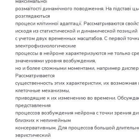
максимальної
розмаїтості динамічного поводження. На підставі ць
розглядаються
процеси клітинної адаптації. Рассматриваются свой
исходя из статистической и динамической позиций
с учетом двух временных масштабов. С первой точк
электрофизиологические
процессы в нейроне характеризуются не только с
значениями уровня возбуждения,
но и более сложными моментами, например диспер
Рассматривается
существенность этих характеристик, их возможная 
клеточные механизмы,
приводящие к их изменению во времени. Обсужда
представления
процессов возбуждения нейрона с точки зрения ди
близких к нелинейным
консервативным. Для процессов большой длительно
эвристический