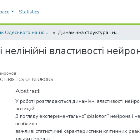
Space
Statistics
Вісник Одеського національного університету. Біологія
Динамічна структура і нелінійні властивості нейронів
 нелінійні властивості нейрон
нейронов
CTERISTICS OF NEURONS
Abstract
У роботі розглядаються динамічні властивості нейро
позицій.
З погляду експериментальної фізіології нейрона і 
особливо
важливі статистичні характеристики клітинних реак
тільки середні