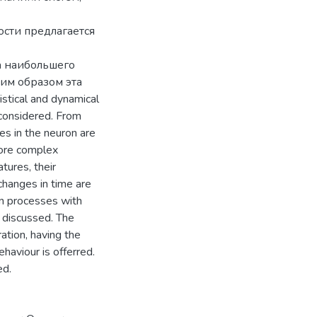
сти предлагается
а наибольшего
им образом эта
tical and dynamical
 considered. From
es in the neuron are
more complex
tures, their
changes in time are
on processes with
 discussed. The
ration, having the
haviour is offerred.
ed.