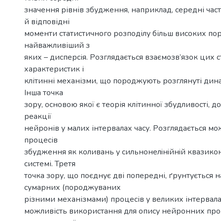
значення рівнів збудження, наприклад, середні част
й відповідні
моменти статистичного розподілу більш високих пор
найважливіший з
яких – дисперсія. Розглядається взаємозв’язок цих 
характеристик і
клітинні механізми, що породжують розглянуті динам
Інша точка
зору, основою якої є теорія клітинної збудливості, 
реакції
нейронів у малих інтервалах часу. Розглядається мо
процесів
збудження як коливань у сильнонелiнiйнiй квазико
системі. Третя
точка зору, що поєднує дві попередні, ґрунтується н
сумарних (породжуваних
різними механізмами) процесів у великих інтервала
можливість використання для опису нейронних пр