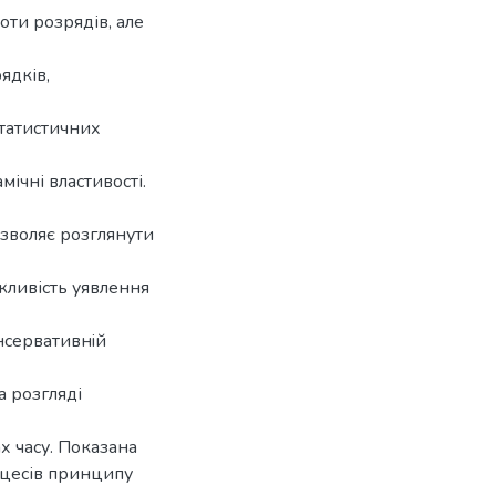
оти розрядів, але
ядків,
статистичних
ічні властивості.
дозволяє розглянути
жливість уявлення
нсервативнiй
а розгляді
х часу. Показана
оцесів принципу