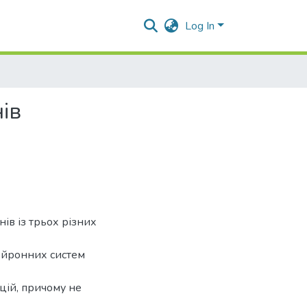
Log In
ів
нів із трьох різних
нейронних систем
цій, причому не