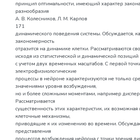
принцип оптимальности, имеющий характер закон
разнообразия
А. В. Колесников, Л. М. Карпов
171
динамического поведения системы. Обсуждается, к
закономерность
отразится на динамике клетки. Рассматриваются св
исходя из статистической и динамической позиций
с учетом двух временных масштабов. С первой точк
электрофизиологические
процессы в нейроне характеризуются не только с
значениями уровня возбуждения,
но и более сложными моментами, например диспер
Рассматривается
существенность этих характеристик, их возможная 
клеточные механизмы,
приводящие к их изменению во времени. Обсужда
представления
процессов возбуждения нейрона с точки зрения ди