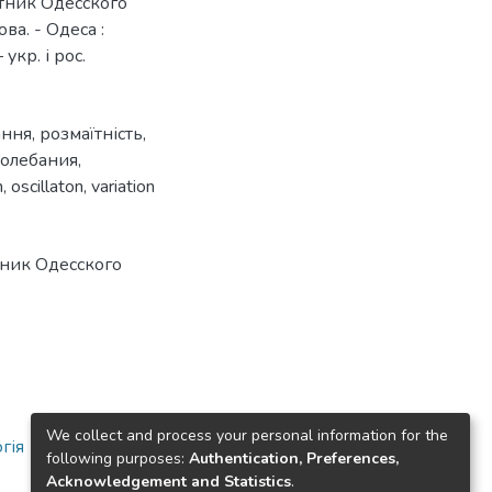
стник Одесского
ва. - Одеса :
укр. і рос.
ання
,
розмаїтність
,
олебания
,
n
,
oscillaton
,
variation
тник Одесского
We collect and process your personal information for the
гія
following purposes:
Authentication, Preferences,
Acknowledgement and Statistics
.