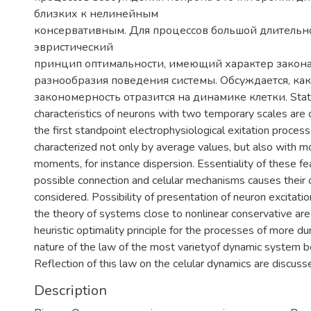
близких к нелинейным
консервативным. Для процессов большой длительно
эвристический
принцип оптимальности, имеющий характер закон
разнообразия поведения системы. Обсуждается, как
закономерность отразится на динамике клетки. Statis
characteristics of neurons with two temporary scales are
the first standpoint electrophysiological exitation process
characterized not only by average values, but also with 
moments, for instance dispersion. Essentiality of these fea
possible connection and celular mechanisms causes their 
considered. Possibility of presentation of neuron excitati
the theory of systems close to nonlinear conservative are
heuristic optimality principle for the processes of more du
nature of the law of the most varietyof dynamic system be
Reflection of this law on the celular dynamics are discuss
Description