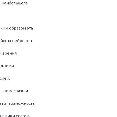
а наибольшего
аким образом эта
ойства нейронов
и зрения
редними
сией.
взаимосвязь и
ется возможность
намики систем,