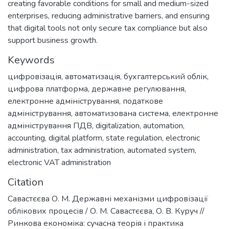
creating favorable conditions for small and medium-sized
enterprises, reducing administrative barriers, and ensuring
that digital tools not only secure tax compliance but also
support business growth.
Keywords
цифровізація
,
автоматизація
,
бухгалтерський облік
,
цифрова платформа
,
державне регулювання
,
електронне адміністрування
,
податкове
адміністрування
,
автоматизована система
,
електронне
адміністрування ПДВ
,
digitalization
,
automation
,
accounting
,
digital platform
,
state regulation
,
electronic
administration
,
tax administration
,
automated system
,
electronic VAT administration
Citation
Савастєєва О. М. Державні механізми цифровізації
облікових процесів / О. М. Савастєєва, О. В. Куруч //
Ринкова економіка: сучасна теорія і практика