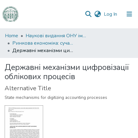
(current)
Log In
Communities
Home
Наукові видання ОНУ імені І. І. Мечникова
&
Ринкова економіка: сучасна теорія і практика управління
Collections
Державні механізми цифровізації облікових процесів
All of DSpace
Державні механізми цифровізації
облікових процесів
Statistics
Alternative Title
State mechanisms for digitizing accounting processes