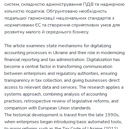
систем, складністю адміністрування ПДВ та надмірною
кількістю податків. Обґрунтовано необхідність
подальшої гармонізації національних стандартів з
нормативами ЄС та створення сприятливих умов для
The article examines state mechanisms for digitalizing
accounting processes in Ukraine and their role in modernizing
financial reporting and tax administration. Digitalization has
become a central factor in transforming communication
between enterprises and regulatory authorities, ensuring
transparency in tax collection, and giving businesses direct
access to relevant data and services. The research applies a
systems approach, combining analysis of accounting
practices, retrospective review of legislative reforms, and
comparison with European Union standards.
The historical development is traced from the late 1990s,
when enterprises began introducing basic automated tools,
to major reforms such as the Tax Code of Ukraine (2011),