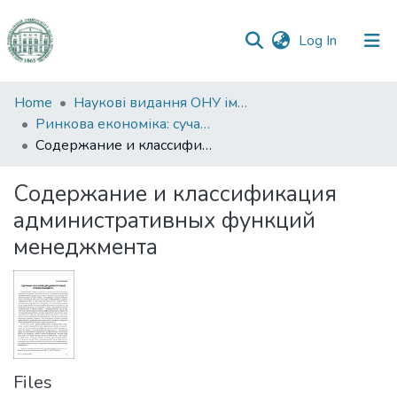
(current)
Log In
Communities
Home
Наукові видання ОНУ імені І. І. Мечникова
&
Ринкова економіка: сучасна теорія і практика управління
Collections
Содержание и классификация административных функций менеджмента
All of DSpace
Содержание и классификация
административных функций
Statistics
менеджмента
Files