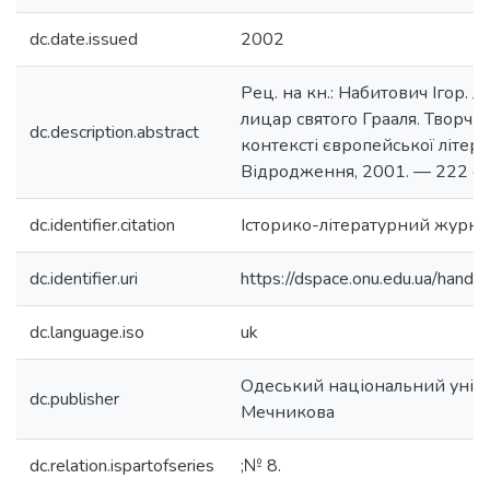
dc.date.issued
2002
Рец. на кн.: Набитович Ігор.
лицар святого Грааля. Творчі
dc.description.abstract
контексті європейської літер
Відродження, 2001. — 222 с.
dc.identifier.citation
Історико-літературний журна
dc.identifier.uri
https://dspace.onu.edu.ua/han
dc.language.iso
uk
Одеський національний універс
dc.publisher
Мечникова
dc.relation.ispartofseries
;№ 8.