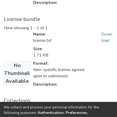
Description:
License bundle
Now showing
1 - 1 of 1
Name:
Down
license.txt
load
Size:
1.71 KB
Format:
No
Item-specific license agreed
Thumbnail
upon to submission
Available
Description:
Collections
We collect and process your personal information for the
Історико-літературний журнал
following purposes:
Authentication, Preferences,