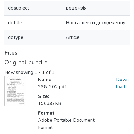
dc.subject
рецензія
dc.title
Нові аспекти дослідження
dc.type
Article
Files
Original bundle
Now showing
1 - 1 of 1
Name:
Down
298-302.pdf
load
Size:
196.85 KB
Format:
Adobe Portable Document
Format