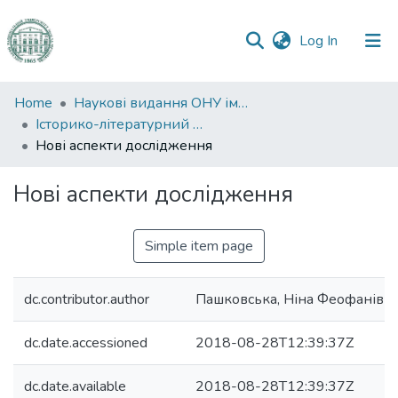
(current)
Log In
Communities
Home
Наукові видання ОНУ імені І. І. Мечникова
&
Історико-літературний журнал
Collections
Нові аспекти дослідження
All of DSpace
Нові аспекти дослідження
Statistics
Simple item page
dc.contributor.author
Пашковська, Ніна Феофанівн
dc.date.accessioned
2018-08-28T12:39:37Z
dc.date.available
2018-08-28T12:39:37Z