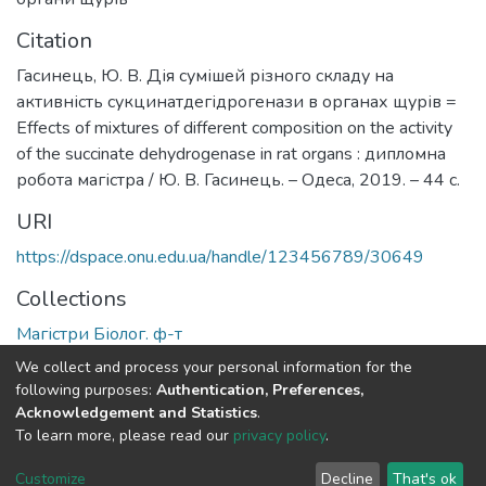
Citation
Гасинець, Ю. В. Дія сумішей різного складу на
активність сукцинатдегідрогенази в органах щурів =
Effects of mixtures of different composition on the activity
of the succinate dehydrogenase in rat organs : дипломна
робота магістра / Ю. В. Гасинець. – Одеса, 2019. – 44 с.
URI
https://dspace.onu.edu.ua/handle/123456789/30649
Collections
Магістри Біолог. ф-т
We collect and process your personal information for the
Full item page
following purposes:
Authentication, Preferences,
Acknowledgement and Statistics
.
To learn more, please read our
privacy policy
.
DSpace software
copyright © 2009-2026
LYRASIS
Cookie
Privacy
End User
Send
Customize
Decline
That's ok