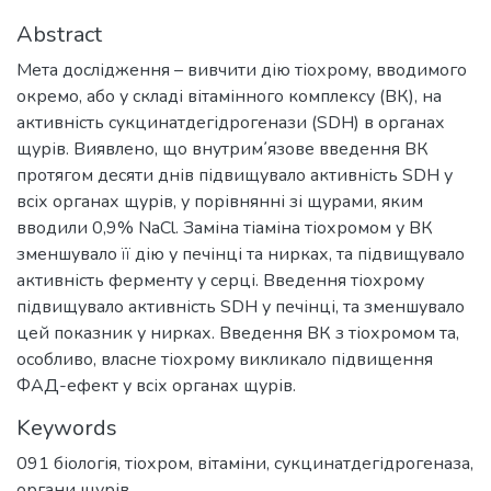
Abstract
Мета дослідження – вивчити дію тіохрому, вводимого
окремо, або у складі вітамінного комплексу (ВК), на
активність сукцинатдегідрогенази (SDH) в органах
щурів. Виявлено, що внутрим᾽язове введення ВК
протягом десяти днів підвищувало активність SDH у
всіх органах щурів, у порівнянні зі щурами, яким
вводили 0,9% NaCl. Заміна тіаміна тіохромом у ВК
зменшувало її дію у печінці та нирках, та підвищувало
активність ферменту у серці. Введення тіохрому
підвищувало активність SDH у печінці, та зменшувало
цей показник у нирках. Введення ВК з тіохромом та,
особливо, власне тіохрому викликало підвищення
ФАД-ефект у всіх органах щурів.
Keywords
091 біологія
,
тіохром
,
вітаміни
,
сукцинатдегідрогеназа
,
органи щурів