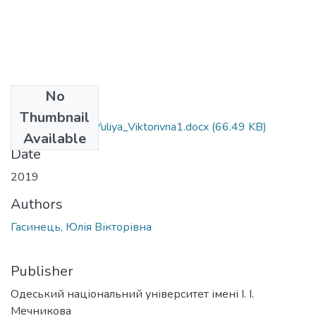
No
Files
Thumbnail
091_Hasynets__Yuliya_Viktorivna1.docx
(66.49 KB)
Available
Date
2019
Authors
Гасинець, Юлія Вікторівна
Publisher
Одеський національний університет імені І. І.
Мечникова