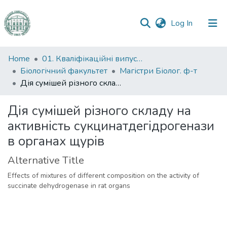
(current)
Log In
Communities
Home
01. Кваліфікаційні випускні роботи здобувачів вищої освіти
&
Біологічний факультет
Магістри Біолог. ф-т
Collections
Дія сумішей різного складу на активність сукцинатдегідрогенази в органах щурів
All of DSpace
Дія сумішей різного складу на
активність сукцинатдегідрогенази
Statistics
в органах щурів
Alternative Title
Effects of mixtures of different composition on the activity of
succinate dehydrogenase in rat organs