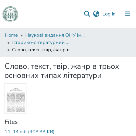
(current)
Log In
Communities
Home
Наукові видання ОНУ імені І. І. Мечникова
&
Історико-літературний журнал
Collections
Слово, текст, твір, жанр в трьох основних типах літератури
All of DSpace
Слово, текст, твір, жанр в трьох
основних типах літератури
Statistics
Files
11-14.pdf
(308.88 KB)