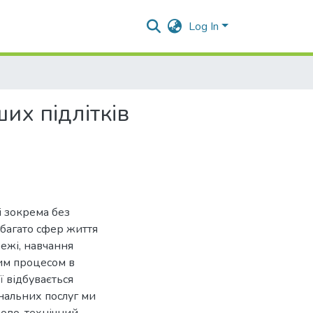
Log In
их підлітків
і зокрема без
 багато сфер життя
ежі, навчання
ним процесом в
ї відбувається
унальних послуг ми
ково-технічний