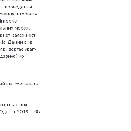
сті проведення
стання інтернету
 інтернет-
іальних мереж,
ернет-залежності
ітків. Даний вид
 привертає увагу
надзвичайно
.
ий вік
,
схильність
дих і старших
 Одесса, 2019. – 68