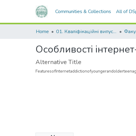
Communities & Collections
All of D
Home
01. Кваліфікаційні випускні роботи здобувачів вищої освіти
Особливості інтернет
Alternative Title
FeaturesofInternetaddictionofyoungerandolderteena