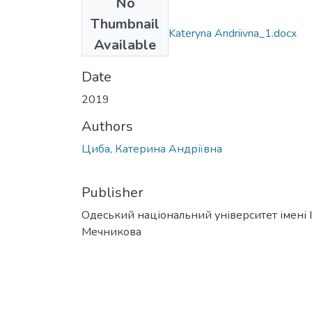
No
Files
Thumbnail
6.030102_Tsyba Kateryna Andriivna_1.docx
Available
(57.35 KB)
Date
2019
Authors
Циба, Катерина Андріївна
Publisher
Одеський національний університет імені І. 
Мечникова