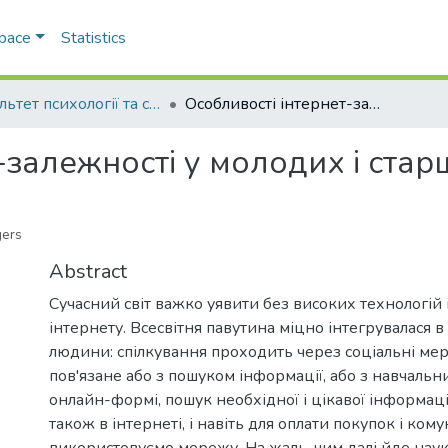
Space
Statistics
Факультет психології та соціальної роботи
Особливості інтернет-залежності у молодих і старших підлітків
-залежності у молодих і старш
gers
Abstract
Сучасний світ важко уявити без високих технологій 
інтернету. Всесвітня павутина міцно інтегрувалася в
людини: спілкування проходить через соціальні мер
пов'язане або з пошуком інформації, або з навчаль
онлайн-формі, пошук необхідної і цікавої інформаці
також в інтернеті, і навіть для оплати покупок і ком
використовуємо мережу. На жаль, чим далі йде нау