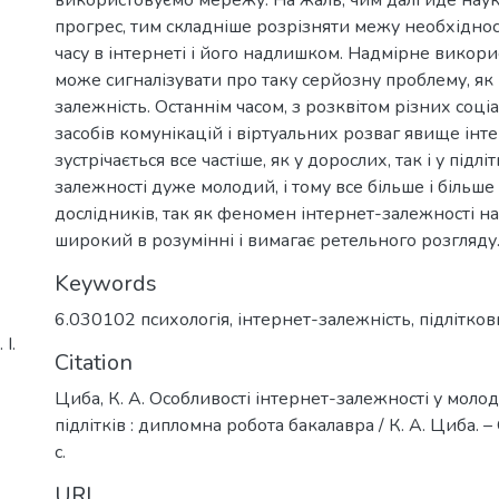
прогрес, тим складніше розрізняти межу необхідно
часу в інтернеті і його надлишком. Надмірне викори
може сигналізувати про таку серйозну проблему, як
залежність. Останнім часом, з розквітом різних соц
засобів комунікацій і віртуальних розваг явище інт
зустрічається все частіше, як у дорослих, так і у підл
залежності дуже молодий, і тому все більше і більше
дослідників, так як феномен інтернет-залежності 
широкий в розумінні і вимагає ретельного розгляду
Keywords
6.030102 психологія
,
інтернет-залежність
,
підлітков
І.
Citation
Циба, К. А. Особливості інтернет-залежності у моло
підлітків : дипломна робота бакалавра / К. А. Циба. –
с.
URI