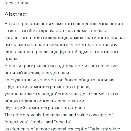
Мечникова
Abstract
В статті розкривається зміст та співвідношення понять
«цілі», «засоби» і «результат» як елементів більш
загального поняття «функції адміністративного права»,
визначається вплив кожного елементу на загальну
ефективність реалізації функцій адміністративного
права.
В статье раскрывается содержание и соотношение
понятий «цели», «средства» и
«результат» как элементов более общего понятия
«функции административного права»,
устанавливается воздействие каждого элемента на
общую эффективность реализации
функций административного права.
The article reveals the meaning and value concepts of
“objectives”, “tools” and “results”
as elements of a more general concept of “administrative