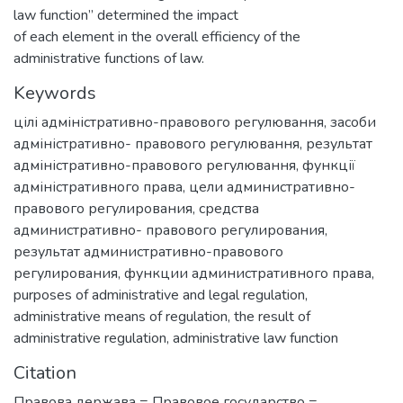
law function” determined the impact
of each element in the overall efficiency of the
administrative functions of law.
Keywords
цілі адміністративно-правового регулювання
,
засоби
адміністративно- правового регулювання
,
результат
адміністративно-правового регулювання
,
функції
адміністративного права
,
цели административно-
правового регулирования
,
средства
административно- правового регулирования
,
результат административно-правового
регулирования
,
функции административного права
,
purposes of administrative and legal regulation
,
administrative means of regulation
,
the result of
administrative regulation
,
administrative law function
Citation
Правова держава = Правовое государство =