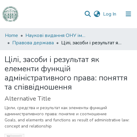
(current)
Log In
Communities
Home
Наукові видання ОНУ імені І. І. Мечникова
&
Правова держава
Цілі, засоби і результат як елементи функцій адміністративного права: поняття та співвідношення
Collections
Цілі, засоби і результат як
All of DSpace
елементи функцій
адміністративного права: поняття
Statistics
та співвідношення
Alternative Title
Цели, средства и результат как элементы функций
административного права: понятие и соотношение
Goals, and elements and functions as result of administrative law:
concept and relationship