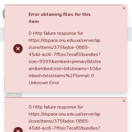
×
(current)
Log In
Error obtaining files for this
item
Communities
0 Http failure response for
Home
&
https://dspace.onu.edu.ua/server/ap
Collections
i/core/items/375fadce-0885-
Бесконечно малые геодезические
45dd-acc6-7ffcec7ecaf0/bundles?
деформации вполне
All of DSpace
size=9999&embed=primaryBitstre
геодезических многообразий
am&embed.size=bitstreams=10&e
Statistics
mbed=bitstreams%2Fformat: 0
Unknown Error
×
Date
0 Http failure response for
https://dspace.onu.edu.ua/server/ap
2003
i/core/items/375fadce-0885-
45dd-acc6-7ffcec7ecaf0/bundles?