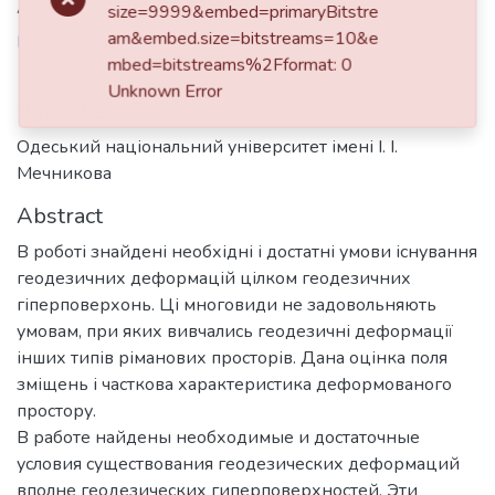
Authors
size=9999&embed=primaryBitstre
am&embed.size=bitstreams=10&e
Кинзерская, Н. Н.
mbed=bitstreams%2Fformat: 0
Unknown Error
Publisher
Одеський національний університет імені І. І.
Мечникова
Abstract
В роботі знайдені необхідні і достатні умови існування
геодезичних деформацій цілком геодезичних
гіперповерхонь. Ці многовиди не задовольняють
умовам, при яких вивчались геодезичні деформації
інших типів ріманових просторів. Дана оцінка поля
зміщень і часткова характеристика деформованого
простору.
В работе найдены необходимые и достаточные
условия существования геодезических деформаций
вполне геодезических гиперповерхностей. Эти