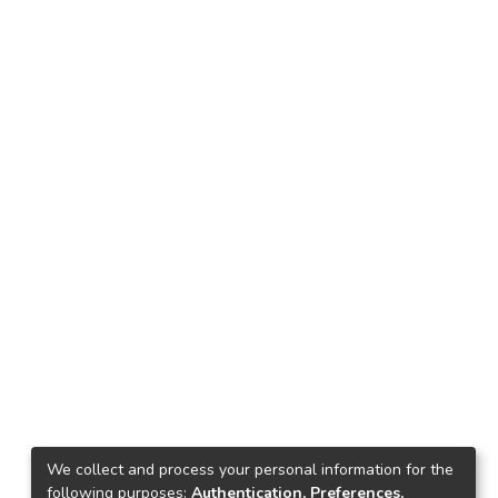
We collect and process your personal information for the
following purposes:
Authentication, Preferences,