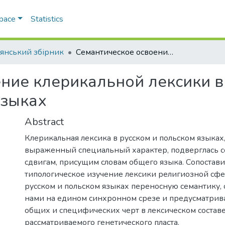
Space
Statistics
’янський збірник
Семантическое освоение клерикальной лексики в современном русском и польском языках
ние клерикальной лексики 
языках
Abstract
Клерикальная лексика в русском и польском языках,
выраженный специальный характер, подверглась 
сдвигам, присущим словам общего языка. Сопостав
типологическое изучение лексики религиозной сфе
русском и польском языках переносную семантику, 
нами на едином синхронном срезе и предусматрив
общих и специфических черт в лексическом состав
рассматриваемого генетического пласта.