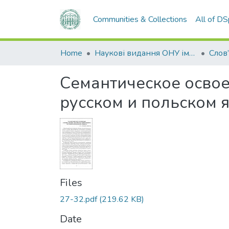
Communities & Collections
All of D
Home
Наукові видання ОНУ імені І. І. Мечникова
Слов
Семантическое освое
русском и польском 
Files
27-32.pdf
(219.62 KB)
Date