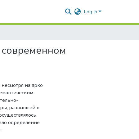
Log In
в современном
 несмотря на ярко
семантическим
ительно-
ры, развившей в
осуществлялось
ало определение
е