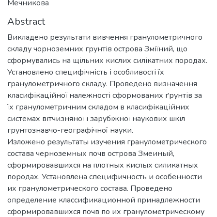
Мечникова
Abstract
Викладено результати вивчення гранулометричного
складу чорноземних грунтів острова Зміїний, що
сформувались на щільних кислих силікатних породах.
Установлено специфічність і особливості їх
гранулометричного складу. Проведено визначення
класифікаційної належності сформованих ґрунтів за
їх гранулометричним складом в класифікаційних
системах вітчизняної і зарубіжної наукових шкіл
грунтознавчо-географічної науки.
Изложено результаты изучения гранулометрического
состава черноземных почв острова Змеиный,
сформировавшихся на плотных кислых силикатных
породах. Установлена специфичность и особенности
их гранулометрического состава. Проведено
определение классификационной принадлежности
сформировавшихся почв по их гранулометрическому