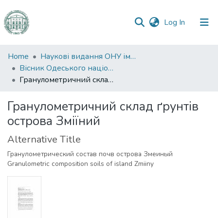
(current)
Log In
Communities
Home
Наукові видання ОНУ імені І. І. Мечникова
&
Вісник Одеського національного університету. Географічні та геологічні науки
Collections
Гранулометричний склад ґрунтів острова Зміїний
All of DSpace
Гранулометричний склад ґрунтів
острова Зміїний
Statistics
Alternative Title
Гранулометрический состав почв острова Змеиный
Granulometric composition soils of island Zmiiny