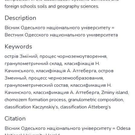
foreign schools soils and geography sciences.
Description
Вiсник Одеського нацiонального унiверситету =
Вестник Одесского национального университета
Keywords
острів Зміїний
,
процес чорноземоутворення
,
гранулометричний склад
,
класифікація Н.
Качинського
,
класифікація А. Атгеберга
,
остров
Змеиный
,
процесс черноземообразования
,
гранулометрический состав
,
классификация Н.
Качинского
,
классификация А. Аттеберга
,
Zmiiny island
,
chomozem formation process
,
granulometric composition
,
classification Kaczynskiy’s
,
classification Atteberg’s
Citation
Вісник Одеського національного університету = Odesa