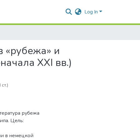
Log In
 «рубежа» и
ачала ХХI вв.)
ст.)
итература рубежа
ипа. Цель:
ии в немецкой