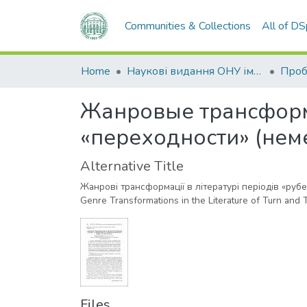
Communities & Collections
All of D
Home
Наукові видання ОНУ імені І. І. Мечникова
Жанровые трансформ
«переходности» (неме
Alternative Title
Жанрові трансформації в літературі періодів «рубеж
Genre Transformations in the Literature of Turn and T
Files