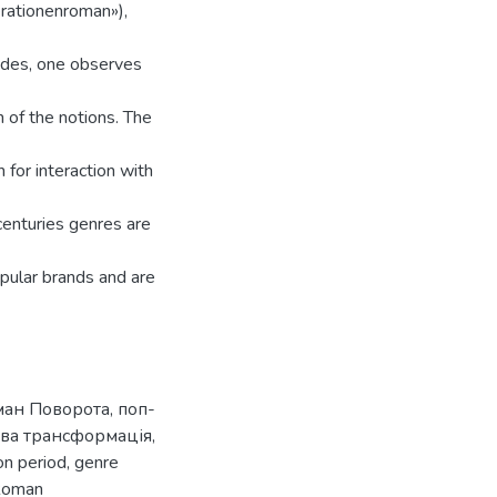
rationenroman»),
sides, one observes
 of the notions. The
 for interaction with
centuries genres are
pular brands and are
ман Поворота
,
поп-
ва трансформація
,
ion period
,
genre
Roman