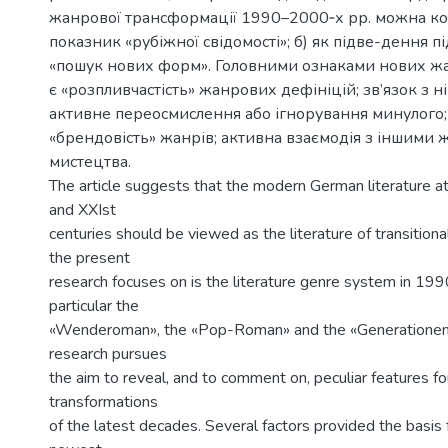
жанрової трансформації 1990–2000‑х рр. можна ком
показник «рубіжної свідомості»; б) як підве-дення п
«пошук нових форм». Головними ознаками нових ж
є «розпливчастість» жанрових дефініцій; зв’язок з н
активне переосмислення або ігнорування минулого;
«брендовість» жанрів; активна взаємодія з іншими 
мистецтва.
The article suggests that the modern German literature at
and XXIst
centuries should be viewed as the literature of transitiona
the present
research focuses on is the literature genre system in 19
particular the
«Wenderoman», the «Pop-Roman» and the «Generationen
research pursues
the aim to reveal, and to comment on, peculiar features fou
transformations
of the latest decades. Several factors provided the basis 