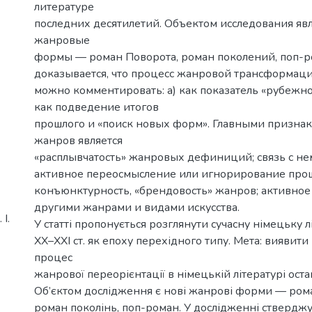
литературе
последних десятилетий. Объектом исследования яв
жанровые
формы — роман Поворота, роман поколений, поп-ро
доказывается, что процесс жанровой трансформаци
можно комментировать: а) как показатель «рубежног
как подведение итогов
прошлого и «поиск новых форм». Главными призна
жанров является
«расплывчатость» жанровых дефиниций; связь с не
активное переосмысление или игнорирование прош
конъюнктурность, «брендовость» жанров; активное
другими жанрами и видами искусства.
І.
У статті пропонується розглянути сучасну німецьку л
ХХ–ХХI ст. як епоху перехідного типу. Мета: виявити
процес
жанрової переорієнтації в німецькій літературі оста
Об’єктом дослідження є нові жанрові форми — ром
роман поколінь, поп-роман. У дослідженні стверджу