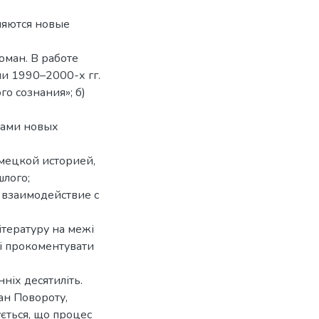
ляются новые
ман. В работе
и 1990–2000-х гг.
о сознания»; б)
ками новых
мецкой историей,
лого;
 взаимодействие с
ітературу на межі
 і прокоментувати
нніх десятиліть.
ан Повороту,
ється, що процес