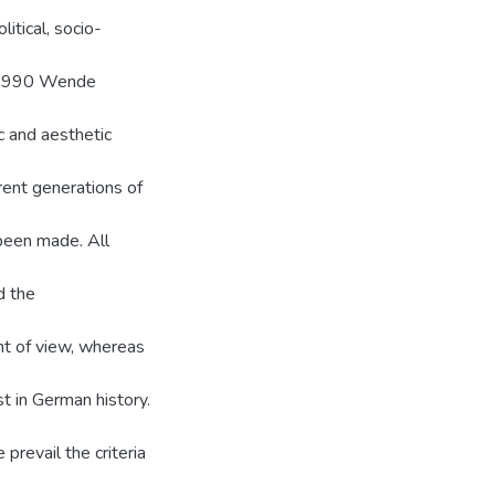
litical, socio-
9–1990 Wende
ic and aesthetic
rent generations of
 been made. All
d the
nt of view, whereas
 in German history.
prevail the criteria