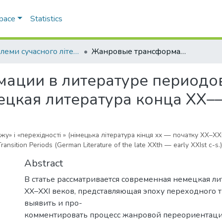
Space
Statistics
Проблеми сучасного літературознавства
Жанровые трансформации в литературе периодов «рубежа» и «переходности» (немецкая литература конца ХХ––начала ХХI вв.)
ации в литературе периодов
цкая литература конца ХХ––н
у» і «перехідності » (німецька література кінця хх — початку ХХ–ХХI 
ransition Periods (German Literature of the late XXth — early XXIst c-s.)
Abstract
В статье рассматривается современная немецкая л
ХХ–ХХI веков, представляющая эпоху переходного т
выявить и про-
комментировать процесс жанровой переориентац