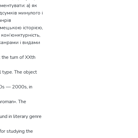
ентувати: а) як
ідсумків минулого і
анрів
імецькою історією,
 кон’юнктурність,
жанрами і видами
 the turn of XXth
l type. The object
90s — 2000s, in
roman». The
nd in literary genre
for studying the