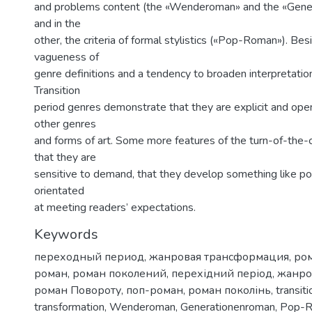
and problems content (the «Wenderoman» and the «Gene
and in the
other, the criteria of formal stylistics («Pop-Roman»). Be
vagueness of
genre definitions and a tendency to broaden interpretation
Transition
period genres demonstrate that they are explicit and open
other genres
and forms of art. Some more features of the turn-of-the-
that they are
sensitive to demand, that they develop something like po
orientated
at meeting readers’ expectations.
Keywords
переходный период
,
жанровая трансформация
,
ро
роман
,
роман поколений
,
перехідний період
,
жанро
роман Повороту
,
поп-роман
,
роман поколінь
,
transit
transformation
,
Wenderoman
,
Generationenroman
,
Pop-