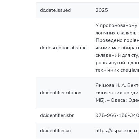
dc.date.issued
2025
У пропонованому 
логічних скалярів
Проведено порівня
dc.description.abstract
якими має обират
складений для сту
розглянутий в да
технічних спеціал
Якімова Н. А. Вект
dc.identifier.citation
скінченних предика
МБ). – Одеса : Одес
dc.identifier.isbn
978-966-186-340
dc.identifier.uri
https://dspace.on