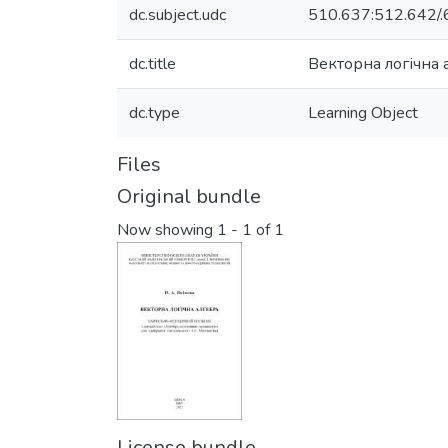
dc.subject.udc
510.637:512.642/.
dc.title
Векторна логічна 
dc.type
Learning Object
Files
Original bundle
Now showing
1 - 1 of 1
License bundle