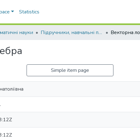
Space
Statistics
матичні науки
Підручники, навчальні посібники та інші науково- та навчально-методичні праці ФМФІТ (Математичні науки)
Векторна ло
гебра
Simple item page
натоліївна
.
3:12Z
3:12Z