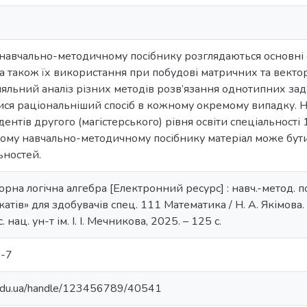
навчально-методичному посібнику розглядаються основні 
, а також їх використання при побудові матричних та вект
льний аналіз різних методів розв’язання однотипних зада
ися раціональніший спосіб в кожному окремому випадку. 
дентів другого (магістерського) рівня освіти спеціальності
ному навчально-методичному посібнику матеріал може бут
ьностей.
орна логічна алгебра [Електронний ресурс] : навч.-метод. п
тів» для здобувачів спец. 111 Математика / Н. А. Якімова. –
. нац. ун-т ім. І. І. Мечникова, 2025. – 125 с.
-7
u.edu.ua/handle/123456789/40541