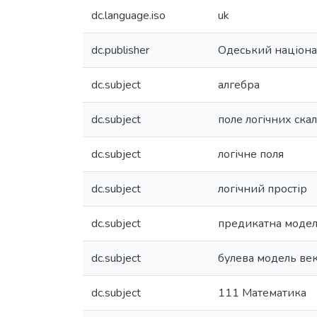
dc.language.iso
uk
dc.publisher
Одеський націонал
dc.subject
алгебра
dc.subject
поле логічних скал
dc.subject
логічне поля
dc.subject
логічний простір
dc.subject
предикатна модел
dc.subject
булева модель век
dc.subject
111 Математика