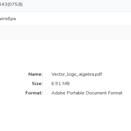
643(075.8)
алгебра
Name:
Vector_logic_algebra.pdf
Size:
6.91 MB
Format:
Adobe Portable Document Format