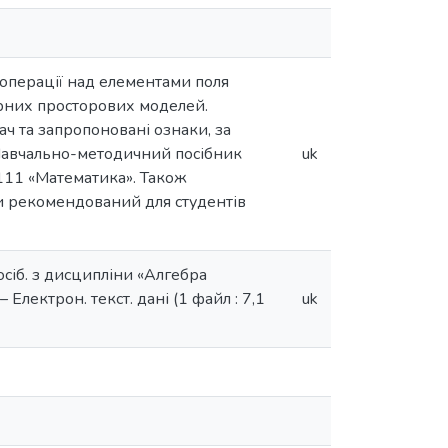
операції над елементами поля
орних просторових моделей.
ч та запропоновані ознаки, за
Навчально-методичний посібник
uk
 111 «Математика». Також
и рекомендований для студентів
осіб. з дисципліни «Алгебра
 Електрон. текст. дані (1 файл : 7,1
uk