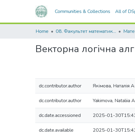
Communities & Collections
All of D
Home
08. Факультет математики, фізики та інформаційних технологій
Мате
Векторна логічна ал
dc.contributor.author
Якімова, Наталія А
dc.contributor.author
Yakimova, Nataliia A
dc.date.accessioned
2025-01-30T15:4
dc.date.available
2025-01-30T15:4