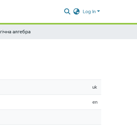
Log In
гічна алгебра
uk
en