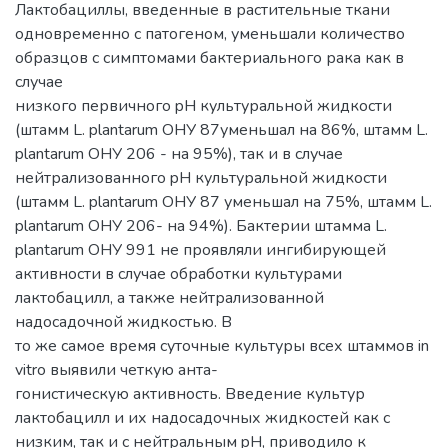
Лактобациллы, введенные в растительные ткани
одновременно с патогеном, уменьшали количество
образцов с симптомами бактериального рака как в
случае
низкого первичного pH культуральной жидкости
(штамм L. plantarum ОНУ 87уменьшал на 86%, штамм L.
plantarum ОНУ 206 - на 95%), так и в случае
нейтрализованного pH культуральной жидкости
(штамм L. plantarum ОНУ 87 уменьшал на 75%, штамм L.
plantarum ОНУ 206- на 94%). Бактерии штамма L.
plantarum ОНУ 991 не проявляли ингибирующей
активности в случае обработки культурами
лактобацилл, а также нейтрализованной
надосадочной жидкостью. В
то же самое время суточные культуры всех штаммов in
vitro выявили четкую анта-
гонистическую активность. Введение культур
лактобацилл и их надосадочных жидкостей как с
низким, так и с нейтральным pH, приводило к