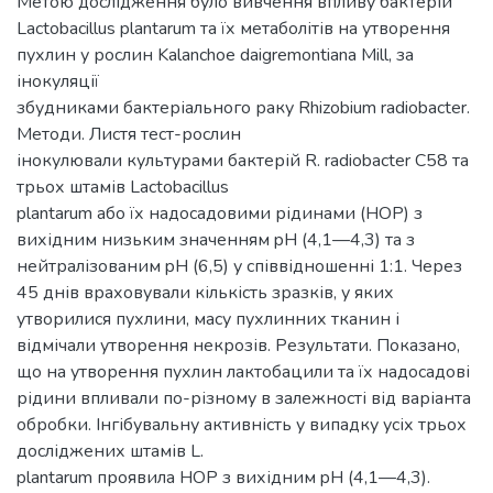
Метою дослідження було вивчення впливу бактерій
Lactobacillus plantarum та їх метаболітів на утворення
пухлин у рослин Kalanchoe daigremontiana Mill, за
інокуляції
збудниками бактеріального раку Rhizobium radiobacter.
Методи. Листя тест-рослин
інокулювали культурами бактерій R. radiobacter С58 та
трьох штамів Lactobacillus
plantarum або їх надосадовими рідинами (HOP) з
вихідним низьким значенням pH (4,1—4,3) та з
нейтралізованим pH (6,5) у співвідношенні 1:1. Через
45 днів враховували кількість зразків, у яких
утворилися пухлини, масу пухлинних тканин і
відмічали утворення некрозів. Результати. Показано,
що на утворення пухлин лактобацили та їх надосадові
рідини впливали по-різному в залежності від варіанта
обробки. Інгібувальну активність у випадку усіх трьох
досліджених штамів L.
plantarum проявила HOP з вихідним pH (4,1—4,3).