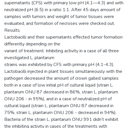
supernatants (CFS) with primary low pH (4.1—4.3) and with
neutralized pH (6.5) in a ratio 1:1. After 45 days amount of
samples with tumors and weight of tumor tissues were
evaluated, and formation of necroses were checked out.
Results.
Lactobacilli and their supernatants effected tumor formation
differently depending on the
variant of treatment. Inhibiting activity in a case of all three
investigated L. plantarum
strains was exhibited by CFS with primary pH (4.1-4.3).
Lactobacilli injected in plant tissues simultaneously with the
pathogen decreased the amount of crown galled samples
both in a case of low initial pH of cultural liquid (strain L.
plantarum ONU 87 decreased in 86%, strain L. plantarum
ONU 206 - in 95%), and in a case of neutralized pH of
cultural liquid (strain L. plantarum ONU 87 decreased in
75%, strain L. plantarum ONU 206 - decreased in 94%).
Bacteria of the strain L. plantarum ONU 991 didn’t exhibit
the inhibiting activity in cases of the treatments with