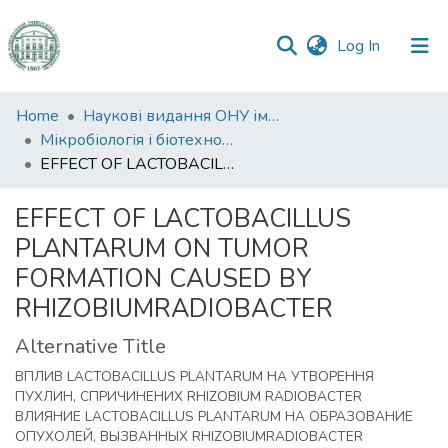
(current)
Log In
Communities
Home
Наукові видання ОНУ імені І. І. Мечникова
&
Мікробіологія і біотехнологія
Collections
EFFECT OF LACTOBACILLUS PLANTARUM ON TUMOR FORMATION CAUSED BY RHIZOBIUMRADIOBACTER
All of DSpace
EFFECT OF LACTOBACILLUS
PLANTARUM ON TUMOR
Statistics
FORMATION CAUSED BY
RHIZOBIUMRADIOBACTER
Alternative Title
ВПЛИВ LACTOBACILLUS PLANTARUM НА УТВОРЕННЯ
ПУХЛИН, СПРИЧИНЕНИХ RHIZOBIUM RADIOBACTER
ВЛИЯНИЕ LACTOBACILLUS PLANTARUM НА ОБРАЗОВАНИЕ
ОПУХОЛЕЙ, ВЫЗВАННЫХ RHIZOBIUMRADIOBACTER