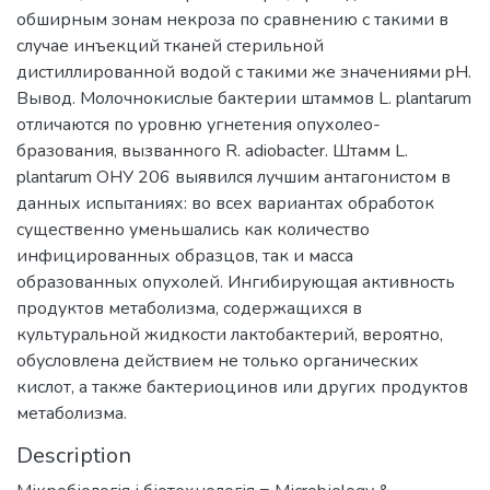
обширным зонам некроза по сравнению с такими в
случае инъекций тканей стерильной
дистиллированной водой с такими же значениями pH.
Вывод. Молочнокислые бактерии штаммов L. plantarum
отличаются по уровню угнетения опухолео-
бразования, вызванного R. adiobacter. Штамм L.
plantarum ОНУ 206 выявился лучшим антагонистом в
данных испытаниях: во всех вариантах обработок
существенно уменьшались как количество
инфицированных образцов, так и масса
образованных опухолей. Ингибирующая активность
продуктов метаболизма, содержащихся в
культуральной жидкости лактобактерий, вероятно,
обусловлена действием не только органических
кислот, а также бактериоцинов или других продуктов
метаболизма.
Description