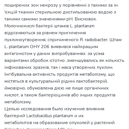
поширених зон некрозу у порівнянні з такими за ін
'єкцій тканин стерильною дистильованою водою з
такими самими значеннями pH. Висновок.
Молочнокислі бактерії штамів L. plantarum
відрізняються за рівнем пригнічення
пухлиноутворення, спричиненого R. radiobacter. Штам
L. plantarum ОНУ 206 виявився найкращим
антагоністом у даних випробуваннях: за усіма
варіантами обробок істотно .зменшувались як кількість
інфікованих зразків, так і маса утворених пухлин.
Інгібувальна активність продуктів метаболізму, що
містяться в культуральній рідині лактобактерій,
ймовірно, обумовлена дією не лише органічних
кислот, а також бактеріоцинів або інших продуктів
метаболізму.
Целью исследования было изучение влияния
бактерий Lactobacillus plantarum и их
метаболитов на образование опухолей у растений