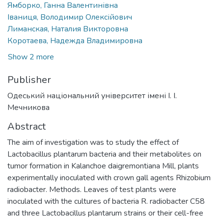
Ямборко, Ганна Валентинівна
Іваниця, Володимир Олексійович
Лиманская, Наталия Викторовна
Коротаева, Надежда Владимировна
Show 2 more
Publisher
Одеський національний університет імені І. І.
Мечникова
Abstract
The aim of investigation was to study the effect of
Lactobacillus plantarum bacteria and their metabolites on
tumor formation in Kalanchoe daigremontiana Mill, plants
experimentally inoculated with crown gall agents Rhizobium
radiobacter. Methods. Leaves of test plants were
inoculated with the cultures of bacteria R. radiobacter C58
and three Lactobacillus plantarum strains or their cell-free