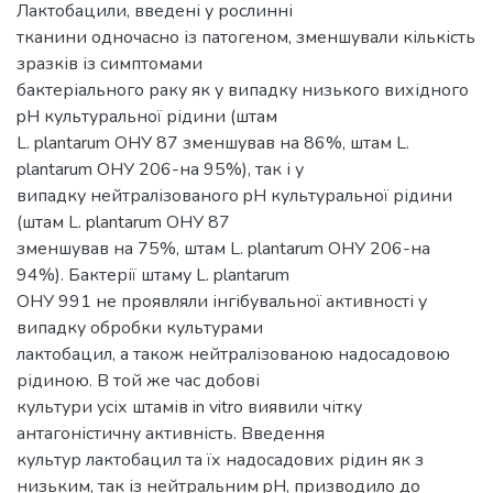
Лактобацили, введені у рослинні
тканини одночасно із патогеном, зменшували кількість
зразків із симптомами
бактеріального раку як у випадку низького вихідного
pH культуральної рідини (штам
L. plantarum ОНУ 87 зменшував на 86%, штам L.
plantarum ОНУ 206-на 95%), так і у
випадку нейтралізованого pH культуральної рідини
(штам L. plantarum ОНУ 87
зменшував на 75%, штам L. plantarum ОНУ 206-на
94%). Бактерії штаму L. plantarum
ОНУ 991 не проявляли інгібувальної активності у
випадку обробки культурами
лактобацил, а також нейтралізованою надосадовою
рідиною. В той же час добові
культури усіх штамів in vitro виявили чітку
антагоністичну активність. Введення
культур лактобацил та їх надосадових рідин як з
низьким, так із нейтральним pH, призводило до