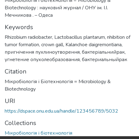
Мікробіологія і біотехнологія = Mіcrobіology &
Bіotechnology : науковий журнал / ОНУ ім. І.І.
Мечникова . – Одеса
Keywords
Rhizobium radiobacter
,
Lactobacillus plantarum
,
nhibition of
tumor formation
,
crown gall
,
Kalanchoe daigremontiana
,
пригнічення пухлиноутворення
,
бактеріальнийрак
,
угнетение опухолеобразования
,
бактериальныйрак
Citation
Мікробіологія і Біотехнологія = Microbiology &
Biotechnology
URI
https://dspace.onu.edu.ua/handle/123456789/5032
Collections
Мікробіологія і біотехнологія