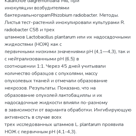
Kalanchoe daigremontiana Mill, при
инокуляции возбудителями
бактериальногоparnRhizobium radiobacter. Методы.
Листья тест-растений инокулировали культурами R.
radiobacter С58 и трех
штаммов Lactobacillus plantarum или их надосадочными
жидкостями (НОЖ) как с
первичными низкими значениями pH (4,1—4,3), так и
с нейтрализованными pH (6,5) в
соотношении 1:1. Через 45 дней учитывали
количество образцов с опухолями, массу
опухолевых тканей и отмечали образование
некрозов. Результаты. Показано, что на
образование опухолей лактобациллы и их
надосадочные жидкости влияли по-разному
в зависимости от варианта обработки. Ингибирующую
активность в случае всех
трех исследованных штаммов L. plantarum проявила
НОЖ с первичным pH (4,1-4,3).