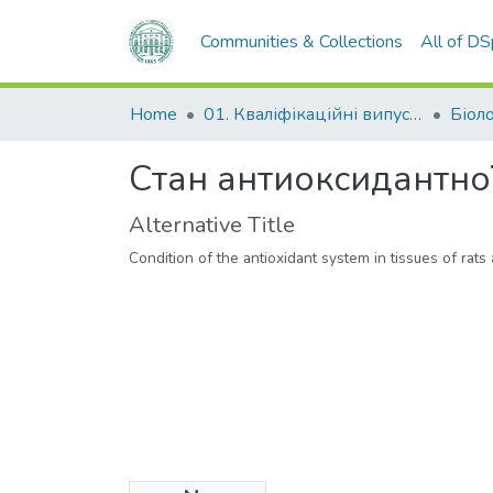
Communities & Collections
All of D
Home
01. Кваліфікаційні випускні роботи здобувачів вищої освіти
Біол
Стан антиоксидантної
Alternative Title
Condition of the antioxidant system in tissues of rat