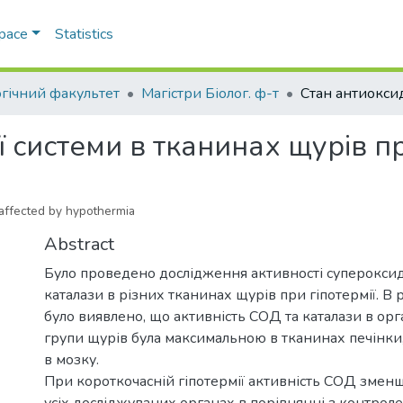
Space
Statistics
огічний факультет
Магістри Біолог. ф-т
 системи в тканинах щурів пр
s affected by hypothermia
Abstract
Було проведено дослідження активності суперокси
каталази в різних тканинах щурів при гіпотермії. В 
було виявлено, що активність СОД та каталази в ор
групи щурів була максимальною в тканинах печінки,
в мозку.
При короткочасній гіпотермії активність СОД змен
усіх досліджуваних органах в порівнянні з контрол