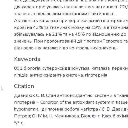
дія характеризувалась відновленням активності С
значень з подальшим зростанням її активності.
Активність каталази при короткочасній гіпотермії з
крові на 43% та тканинах мозку на 19%, а в тканина
збільшувалась на 21% та на 45% по відношенню до
значень. При пролонгованій дії гіпотермії спостері
відновлення каталази до контрольних значень.
Keywords
091 біологія
,
супероксиддисмутаза
,
каталаза
,
переки
ліпідів
,
антиоксидантна система
,
гіпотермія
Citation
І.
Давидюк Є. В. Стан антиоксидантної системи в тка
гіпотермії = Condition of the antioxidant system in tissue
hypothermia : дипломна робота магістра / Є. В. Давидюк
Петров; ОНУ ім. І.І. Мечникова, Біол. ф-т, Каф. біохімії
57 с.