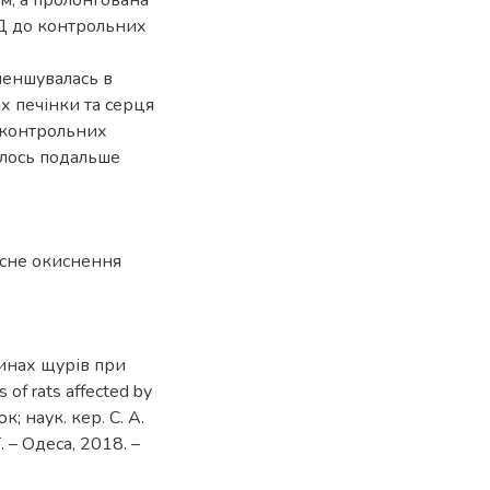
ОД до контрольних
меншувалась в
х печінки та серця
 контрольних
галось подальше
сне окиснення
нинах щурів при
s of rats affected by
; наук. кер. С. А.
. – Одеса, 2018. –