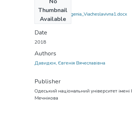
No
Files
Thumbnail
091_Davidiuk_Evgenia_Viacheslavivna1.docx
Available
(40.84 KB)
Date
2018
Authors
Давидюк, Євгенія Вячеславівна
Publisher
Одеський національний університет імені І 
Мечнікова