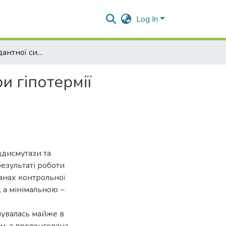
Log In
Стан антиоксидантної системи в тканинах щурів при гіпотермії
и гіпотермії
ддисмутази та
результаті роботи
ганах контрольної
 а мінімальною −
шувалась майже в
ем, а пролонгована