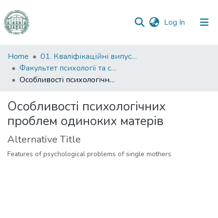
(current)
Log In
Communities
Home
01. Кваліфікаційні випускні роботи здобувачів вищої освіти
&
Факультет психології та соціальної роботи
Collections
Особливості психологічних проблем одиноких матерів
All of DSpace
Особливості психологічних
проблем одиноких матерів
Statistics
Alternative Title
Features of psychological problems of single mothers