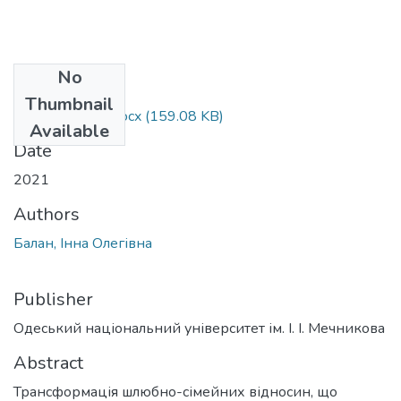
No
Files
Thumbnail
053_Balan_I_O.docx
(159.08 KB)
Available
Date
2021
Authors
Балан, Інна Олегівна
Publisher
Одеський національний університет ім. І. І. Мечникова
Abstract
Трaнсформaція шлюбно-сімeйних відносин, що