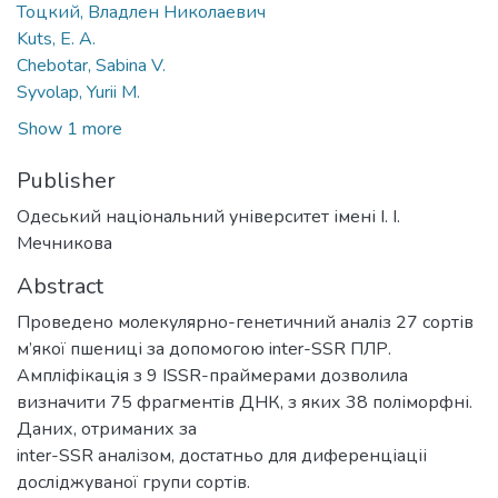
Тоцкий, Владлен Николаевич
Kuts, Е. A.
Chebotar, Sabina V.
Syvolap, Yurii M.
Show 1 more
Publisher
Одеський національний університет імені І. І.
Мечникова
Abstract
Проведено молекулярно-генетичний аналіз 27 сортів
м’якої пшениці за допомогою inter-SSR ПЛР.
Ампліфікація з 9 ISSR-праймерами дозволила
визначити 75 фрагментів ДНК, з яких 38 поліморфні.
Даних, отриманих за
inter-SSR аналізом, достатньо для диференціаціі
досліджуваної групи сортів.