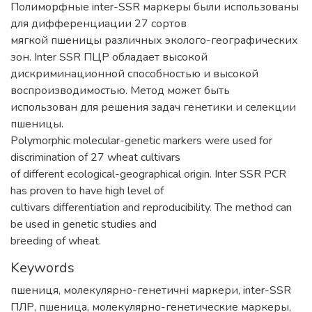
Полиморфные inter-SSR маркеры были использованы
для дифференциации 27 сортов
мягкой пшеницы различных эколого-географических
зон. Inter SSR ПЦР обладает высокой
дискриминационной способностью и высокой
воспроизводимостью. Метод может быть
использован для решения задач генетики и селекции
пшеницы.
Polymorphic molecular-genetic markers were used for
discrimination of 27 wheat cultivars
of different ecological-geographical origin. Inter SSR PCR
has proven to have high level of
cultivars differentiation and reproducibility. The method can
be used in genetic studies and
breeding of wheat.
Keywords
пшениця
,
молекулярно-генетичні маркери
,
inter-SSR
ПЛР
,
пшеница
,
молекулярно-генетические маркеры
,