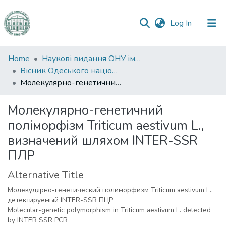
(current)
Log In
Communities
Home
Наукові видання ОНУ імені І. І. Мечникова
&
Вісник Одеського національного університету. Біологія
Collections
Молекулярно-генетичний поліморфізм Triticum aestivum L., визначений шляхом INTER-SSR ПЛР
All of DSpace
Молекулярно-генетичний
поліморфізм Triticum aestivum L.,
Statistics
визначений шляхом INTER-SSR
ПЛР
Alternative Title
Молекулярно-генетический полиморфизм Triticum aestivum L.,
детектируемый INTER-SSR ПЦР
Molecular-genetic polymorphism in Triticum aestivum L. detected
by INTER SSR PCR