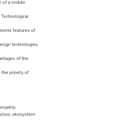
n of a mobile
. Technological
onomic features of
esign technologies,
vantages of the
the priority of
projektu
ństwo
,
ekosystem