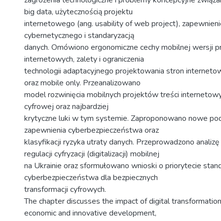
big data, użytecznością projektu
internetowego (ang. usability of web project), zapewnie
cybernetycznego i standaryzacją
danych. Omówiono ergonomiczne cechy mobilnej wersji pr
internetowych, zalety i ograniczenia
technologii adaptacyjnego projektowania stron internetow
oraz mobile only. Przeanalizowano
model rozwinięcia mobilnych projektów treści interneto
cyfrowej oraz najbardziej
krytyczne luki w tym systemie. Zaproponowano nowe pod
zapewnienia cyberbezpieczeństwa oraz
klasyfikacji ryzyka utraty danych. Przeprowadzono analizę
regulacji cyfryzacji (digitalizacji) mobilnej
na Ukrainie oraz sformułowano wnioski o priorytecie standa
cyberbezpieczeństwa dla bezpiecznych
transformacji cyfrowych.
The chapter discusses the impact of digital transformation
economic and innovative development,