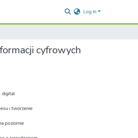
Log In
formacji cyfrowych
digital
nesu i tworzenie
na poziomie
ne z zarządzaniem