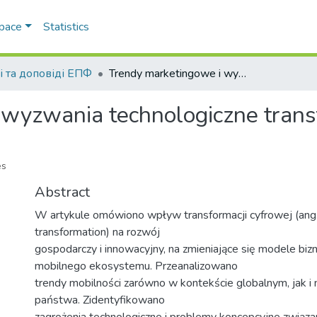
Space
Statistics
і та доповіді ЕПФ
Trendy marketingowe i wyzwania technologiczne transformacji cyfrowych
 wyzwania technologiczne trans
es
Abstract
W artykule omówiono wpływ transformacji cyfrowej (ang. 
transformation) na rozwój
gospodarczy i innowacyjny, na zmieniające się modele biz
mobilnego ekosystemu. Przeanalizowano
trendy mobilności zarówno w kontekście globalnym, jak i 
państwa. Zidentyfikowano
zagrożenia technologiczne i problemy koncepcyjne związa