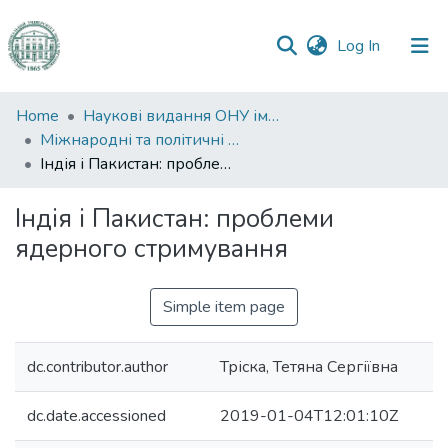
(current)
Log In
Communities
Home
Наукові видання ОНУ імені І. І. Мечникова
&
Міжнародні та політичні дослідження
Collections
Індія і Пакистан: проблеми ядерного стримування
All of DSpace
Індія і Пакистан: проблеми
ядерного стримування
Statistics
Simple item page
dc.contributor.author
Тріска, Тетяна Сергіївна
dc.date.accessioned
2019-01-04T12:01:10Z