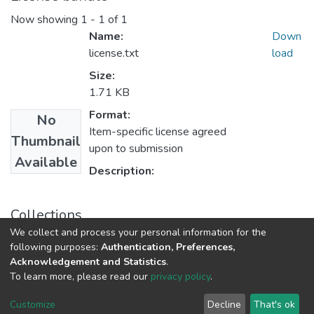
Now showing
1 - 1 of 1
Name:
Down
license.txt
load
Size:
1.71 KB
Format:
No
Item-specific license agreed
Thumbnail
upon to submission
Available
Description:
Collections
We collect and process your personal information for the
Міжнародні та політичні дослідження
following purposes:
Authentication, Preferences,
Acknowledgement and Statistics
.
To learn more, please read our
privacy policy
.
DSpace software
copyright © 2009-2026
LYRASIS
Cookie
Privacy
End User
Send
Customize
Decline
That's ok