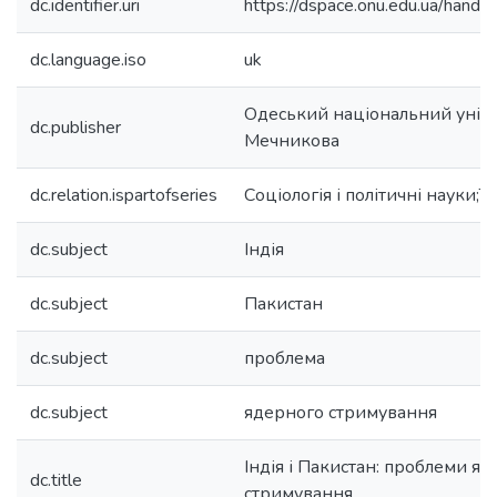
dc.identifier.uri
https://dspace.onu.edu.ua/han
dc.language.iso
uk
Одеський національний універс
dc.publisher
Мечникова
dc.relation.ispartofseries
Соціологія і політичні науки;Т.
dc.subject
Індія
dc.subject
Пакистан
dc.subject
проблема
dc.subject
ядерного стримування
Індія і Пакистан: проблеми я
dc.title
стримування