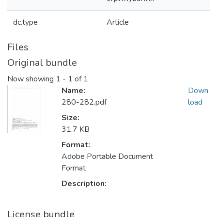
dc.type
Article
Files
Original bundle
Now showing
1 - 1 of 1
Name:
Down
280-282.pdf
load
Size:
31.7 KB
Format:
Adobe Portable Document
Format
Description:
License bundle