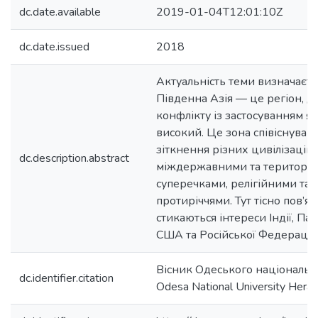
dc.date.available
2019-01-04T12:01:10Z
dc.date.issued
2018
Актуальність теми визначаєть
Південна Азія — це регіон, 
конфлікту із застосуванням я
високий. Це зона співіснуван
зіткнення різних цивілізацій,
dc.description.abstract
міждержавними та територі
суперечками, релігійними та 
протиріччями. Тут тісно пов’яз
стикаються інтереси Індії, Па
США та Російської Федерації.
Вісник Одеського національн
dc.identifier.citation
Odesa National University Heral