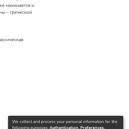
же начинается и
ы - греческой
ассическая
We collect and process your personal information for the
following purposes:
Authentication, Preferences,