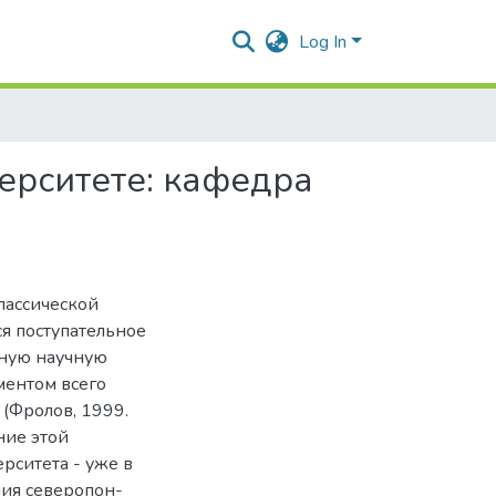
Log In
ерситете: кафедра
лассической
ся поступательное
вную научную
ментом всего
(Фролов, 1999.
ние этой
рситета - уже в
ия северопон-