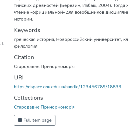
тийских древностей (Березин, Избаш, 2004). Тогда 
чтение «официальной» для всеобщников дисциплин
истории.
Keywords
греческая история
,
Новороссийский университет
,
кл
І.
филология
Citation
Стародавнє Причорномор’я
URI
https://dspace.onu.edu.ua/handle/123456789/18833
Collections
Стародавнє Причорномор’я
Full item page