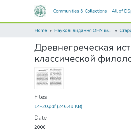
Communities & Collections
All of D
Home
Наукові видання ОНУ імені І. І. Мечникова
Древнегреческая ист
классической филол
Files
14-20.pdf
(246.49 KB)
Date
2006