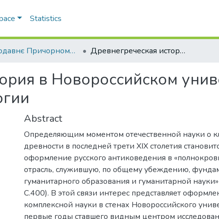
Space
Statistics
Стародавнє Причорномор’я
Древнегреческая история в Новороссийском университете: кафедра классической филологии
ория в Новороссийском унив
огии
Abstract
Определяющим моментом отечественной науки о к
древности в последней трети XIX столетия становит
оформление русского антиковедения в «полнокро
отрасль, служившую, по общему убеждению, фунда
гуманитарного образования и гуманитарной науки» 
С.400). В этой связи интерес представляет оформле
комплексной науки в стенах Новороссийского униве
первые годы ставшего видным центром исследован