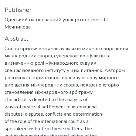
Publisher
Одеський національний університет імені І. І.
Мечникова
Abstract
Стаття присвячена аналізу шляхів мирного вирішення
міжнародних спорів, суперечок, конфліктів та
визначенню ролі міжнародного суду як
спеціалізованого інституту у цих питаннях. Автором
розглянуто нормативно-правову основу мирного
вирішення міжнародних спорів, показано історію
становлення міжнародного арбітражу.
The article is devoted to the analysis of
ways of peaceful settlement of international
disputes, disputes, conflicts and determination
of the role of the international court as a
specialized institute in these matters. The
author demonstrates the peculiarities of the