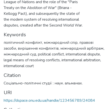
League of Nations and the role of the "Paris
Treaty on the Abolition of War" (Briana -
Kellogg Pact), and subsequently the state of
the modern system of resolving international
disputes, created after the Second World War.
Keywords
політичний конфлікт
,
міжнародний спір
,
правові
засоби
,
вирішення конфліктів
,
міжнародний арбітраж
,
міжнародний суд
,
political conflict
,
international dispute
,
legal means of resolving conflicts
,
international arbitration
,
international court
Citation
Соціально-політичні студії : наук. альманах.
URI
https://dspace.onu.edu.ua/handle/123456789/24084