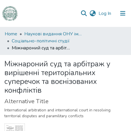
(current)
Log In
Communities
Home
Наукові видання ОНУ імені І. І. Мечникова
&
Соціально-політичні студії
Collections
Міжнароний суд та арбітраж у вирішенні територіальних суперечок та воєнізованих конфліктів
All of DSpace
Міжнароний суд та арбітраж у
вирішенні територіальних
Statistics
суперечок та воєнізованих
конфліктів
Alternative Title
International arbitration and international court in resolving
territorial disputes and paramilitary conflicts