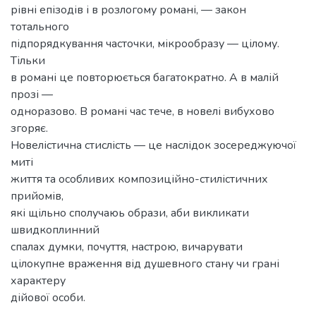
рівні епізодів і в розлогому романі, — закон
тотального
підпорядкування часточки, мікрообразу — цілому.
Тільки
в романі це повторюється багатократно. А в малій
прозі —
одноразово. В романі час тече, в новелі вибухово
згоряє.
Новелістична стислість — це наслідок зосереджуючої
миті
життя та особливих композиційно-стилістичних
прийомів,
які щільно сполучаюь образи, аби викликати
швидкоплинний
спалах думки, почуття, настрою, вичарувати
цілокупне враження від душевного стану чи грані
характеру
дійової особи.