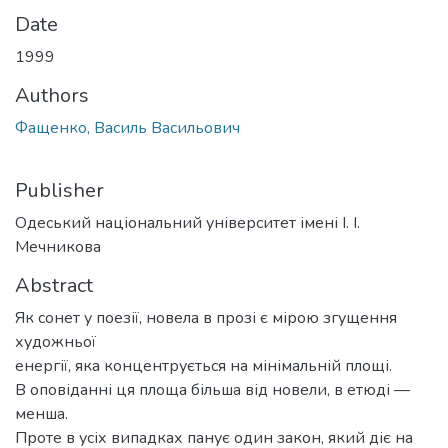
Date
1999
Authors
Фащенко, Василь Васильович
Publisher
Одеський національний університет імені І. І.
Мечникова
Abstract
Як сонет у поезії, новела в прозі є мірою згущення
художньої
енергії, яка концентрується на мінімальній площі.
В оповіданні ця площа більша від новели, в етюді —
менша.
Проте в усіх випадках панує один закон, який діє на