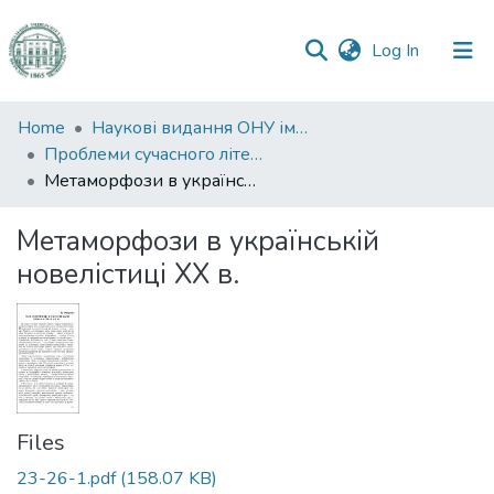
(current)
Log In
Communities
Home
Наукові видання ОНУ імені І. І. Мечникова
&
Проблеми сучасного літературознавства
Collections
Метаморфози в українській новелістиці XX в.
All of DSpace
Метаморфози в українській
новелістиці XX в.
Statistics
Files
23-26-1.pdf
(158.07 KB)