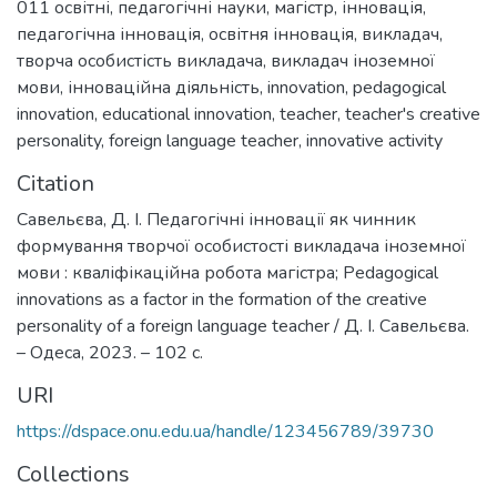
011 освітні, педагогічні науки
,
магістр
,
інновація
,
педагогічна інновація
,
освітня інновація
,
викладач
,
творча особистість викладача
,
викладач іноземної
мови
,
інноваційна діяльність
,
innovation
,
pedagogical
innovation
,
educational innovation
,
teacher
,
teacher's creative
personality
,
foreign language teacher
,
innovative activity
Citation
Савельєва, Д. І. Педагогічні інновації як чинник
формування творчої особистості викладача іноземної
мови : кваліфікаційна робота магістра; Pedagogical
innovations as a factor in the formation of the creative
personality of a foreign language teacher / Д. І. Савельєва.
– Одеса, 2023. – 102 с.
URI
https://dspace.onu.edu.ua/handle/123456789/39730
Collections