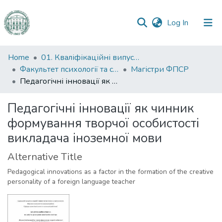
(current)
Log In
Communities
Home
01. Кваліфікаційні випускні роботи здобувачів вищої освіти
&
Факультет психології та соціальної роботи
Магістри ФПСР
Collections
Педагогічні інновації як чинник формування творчої особистості викладача іноземної мови
All of DSpace
Педагогічні інновації як чинник
формування творчої особистості
Statistics
викладача іноземної мови
Alternative Title
Pedagogical innovations as a factor in the formation of the creative
personality of a foreign language teacher