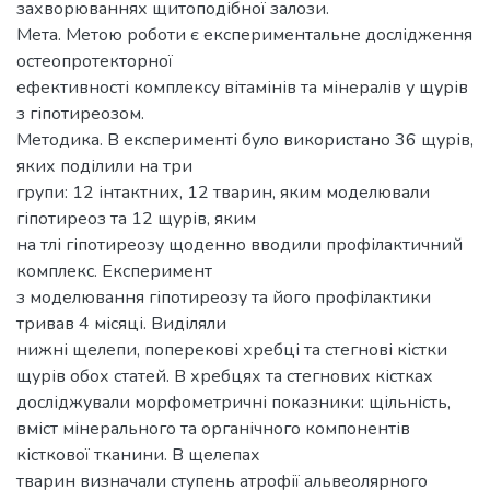
захворюваннях щитоподібної залози.
Мета. Метою роботи є експериментальне дослідження
остеопротекторної
ефективності комплексу вітамінів та мінералів у щурів
з гіпотиреозом.
Методика. В експерименті було використано 36 щурів,
яких поділили на три
групи: 12 інтактних, 12 тварин, яким моделювали
гіпотиреоз та 12 щурів, яким
на тлі гіпотиреозу щоденно вводили профілактичний
комплекс. Експеримент
з моделювання гіпотиреозу та його профілактики
тривав 4 місяці. Виділяли
нижні щелепи, поперекові хребці та стегнові кістки
щурів обох статей. В хребцях та стегнових кістках
досліджували морфометричні показники: щільність,
вміст мінерального та органічного компонентів
кісткової тканини. В щелепах
тварин визначали ступень атрофії альвеолярного