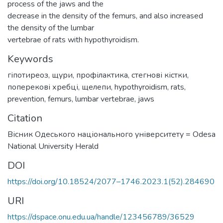
process of the jaws and the
decrease in the density of the femurs, and also increased
the density of the lumbar
vertebrae of rats with hypothyroidism.
Keywords
гіпотиреоз
,
щури
,
профілактика
,
стегнові кістки
,
поперекові хребці
,
щелепи
,
hypothyroidism
,
rats
,
prevention
,
femurs
,
lumbar vertebrae
,
jaws
Citation
Вісник Одеського національного університету = Odesa
National University Herald
DOI
https://doi.org/10.18524/2077–1746.2023.1(52).284690
URI
https://dspace.onu.edu.ua/handle/123456789/36529