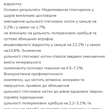
відростку.
Основні результати. Моделювання гіпотиреозу у
щурів викликало достовірне
зменшення щільності стегнових кісток у самців на
2,2% і у самок на 1,7%,
не вплинуло на щільність поперекових хребців та
суттєво збільшило атрофію
альвеолярного відростку у самців на 22,2% і у самок
на15,8%. Зниження
щільності стегнової кістки сталося завдяки зменшенню
вмісту мінерального
компоненту кісткової тканини на 4,5–7,2%.
Використання профілактичного
комплексу, що містить вітаміни, мінерали та
кверцетин, привело до збільшення
щільності стегнових кісток до рівня здорових тварин,
сприяло підвищенню
щільності поперекових хребців на 2,2–3,1%, та