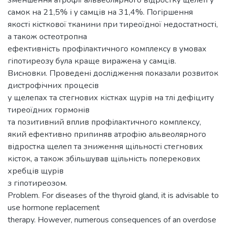
зменшення атрофії альвеолярного відростку щелеп у
самок на 21,5% і у самців на 31,4%. Погіршення
якості кісткової тканини при тиреоїдної недостатності,
а також остеотропна
ефективність профілактичного комплексу в умовах
гіпотиреозу була краще виражена у самців.
Висновки. Проведені дослідження показали розвиток
дистрофічних процесів
у щелепах та стегнових кістках щурів на тлі дефіциту
тиреоїдних гормонів
та позитивний вплив профілактичного комплексу,
який ефективно припиняв атрофію альвеолярного
відростка щелеп та зниження щільності стегнових
кісток, а також збільшував щільність поперекових
хребців щурів
з гіпотиреозом.
Problem. For diseases of the thyroid gland, it is advisable to
use hormone replacement
therapy. However, numerous consequences of an overdose