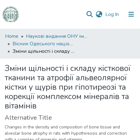
(current)
Log In
Communities
Home
Наукові видання ОНУ імені І. І. Мечникова
&
Вісник Одеського національного університету. Біологія
Collections
Зміни щільності і складу кісткової тканини та атрофії альвеолярної кістки у щурів при гіпотиреозі та корекції комплексом мінералів та вітамінів
All of DSpace
Зміни щільності і складу кісткової
тканини та атрофії альвеолярної
Statistics
кістки у щурів при гіпотиреозі та
корекції комплексом мінералів та
вітамінів
Alternative Title
Changes in the density and composition of bone tissue and
alveolar bone atrophy in rats with hypothireosis and correction
with a complex of minerals and vitamins