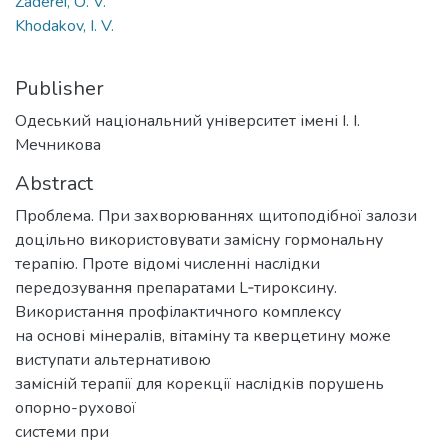
Zaderei, О. V.
Khodakov, І. V.
Publisher
Одеський національний університет імені І. І.
Мечникова
Abstract
Проблема. При захворюваннях щитоподібної залози
доцільно використовувати замісну гормональну
терапію. Проте відомі численні наслідки
передозування препаратами L‑тироксину.
Використання профілактичного комплексу
на основі мінералів, вітаміну та кверцетину може
виступати альтернативою
замісній терапії для корекції наслідків порушень
опорно-рухової
системи при