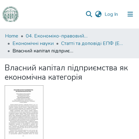
(current)
Log In
Communities
Home
04. Економіко-правовий факультет
&
Економічні науки
Статті та доповіді ЕПФ (Економічні науки)
Collections
Власний капітал підприємства як економічна категорія
All of DSpace
Власний капітал підприємства як
економічна категорія
Statistics