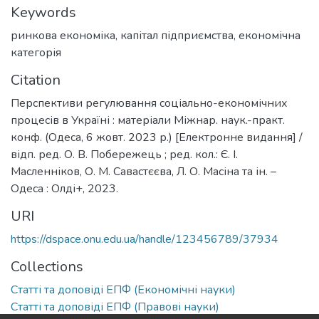
Keywords
ринкова економіка
,
капітал підприємства
,
економічна
категорія
Citation
Перспективи регулювання соціально-економічних
процесів в Україні : матеріали Міжнар. наук.-практ.
конф. (Одеса, 6 жовт. 2023 р.) [Електронне видання] /
відп. ред. О. В. Побережець ; ред. кол.: Є. І.
Масленніков, О. М. Савастєєва, Л. О. Масіна та ін. –
Одеса : Олді+, 2023.
URI
https://dspace.onu.edu.ua/handle/123456789/37934
Collections
Статті та доповіді ЕПФ (Економічні науки)
Статті та доповіді ЕПФ (Правові науки)