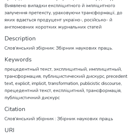
Виявлено випадки експліцитного й імпліцитного
залучення претексту, ураховуючи трансформації, до
яких вдається продуцент україно-, російсько- й
англомовних коротких журнальних статей
Description
Слов’янський збірник: Збірник наукових праць.
Keywords
прецедентный текст
,
эксплицитный
,
имплицитный
,
трансформация
,
публицистический дискурс
,
precedent
text
,
explicit
,
implicit
,
transformation
,
publicistic discourse
,
прецедентний текст
,
експліцитний
,
трансформація
,
публіцистичний дискурс
Citation
Слов’янський збірник : Збірник наукових праць
URI