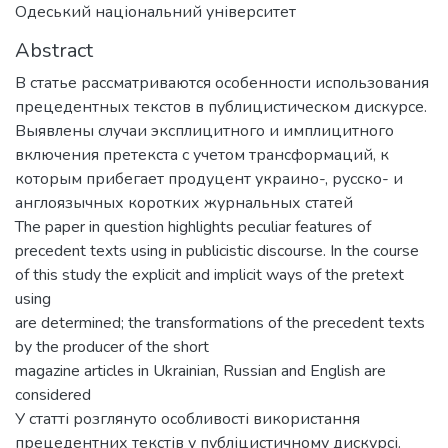
Одеський національний університет
Abstract
В статье рассматриваются особенности использования
прецедентных текстов в публицистическом дискурсе.
Выявлены случаи эксплицитного и имплицитного
включения претекста с учетом трансформаций, к
которым прибегает продуцент украино-, русско- и
англоязычных коротких журнальных статей
The paper in question highlights peculiar features of
precedent texts using in publicistic discourse. In the course
of this study the explicit and implicit ways of the pretext
using
are determined; the transformations of the precedent texts
by the producer of the short
magazine articles in Ukrainian, Russian and English are
considered
У статті розглянуто особливості використання
прецедентних текстів у публіцистичному дискурсі.