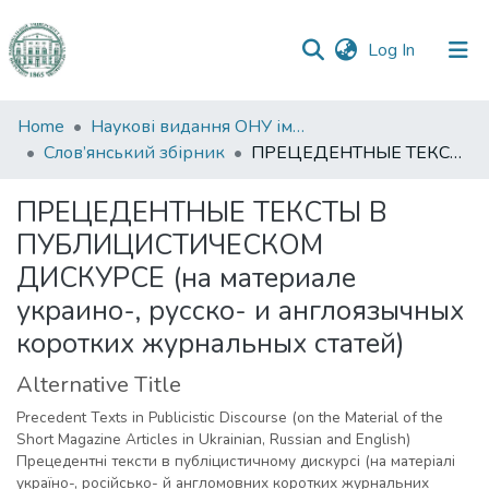
(current)
Log In
Communities
Home
Наукові видання ОНУ імені І. І. Мечникова
&
Слов’янський збірник
ПРЕЦЕДЕНТНЫЕ ТЕКСТЫ В ПУБЛИЦИСТИЧЕСКОМ ДИСКУРСЕ (на материале украино-, русско- и англоязычных коротких журнальных статей)
Collections
ПРЕЦЕДЕНТНЫЕ ТЕКСТЫ В
All of DSpace
ПУБЛИЦИСТИЧЕСКОМ
ДИСКУРСЕ (на материале
Statistics
украино-, русско- и англоязычных
коротких журнальных статей)
Alternative Title
Precedent Texts in Publicistic Discourse (on the Material of the
Short Magazine Articles in Ukrainian, Russian and English)
Прецедентні тексти в публіцистичному дискурсі (на матеріалі
україно-, російсько- й англомовних коротких журнальних