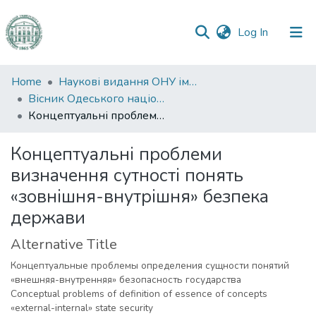
(current)
Log In
Communities
Home
Наукові видання ОНУ імені І. І. Мечникова
&
Вісник Одеського національного університету. Правознавство
Collections
Концептуальні проблеми визначення сутності понять «зовнішня-внутрішня» безпека держави
All of DSpace
Концептуальні проблеми
визначення сутності понять
Statistics
«зовнішня-внутрішня» безпека
держави
Alternative Title
Концептуальные проблемы определения сущности понятий
«внешняя-внутренняя» безопасность государства
Conceptual problems of definition of essence of concepts
«external-internal» state security