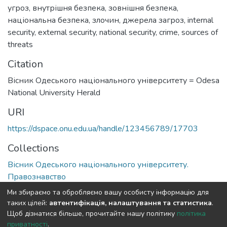
угроз
,
внутрішня безпека
,
зовнішня безпека
,
національна безпека
,
злочин
,
джерела загроз
,
internal
security
,
external security
,
national security
,
crime
,
sources of
threats
Citation
Вісник Одеського національного університету = Odesa
National University Herald
URI
https://dspace.onu.edu.ua/handle/123456789/17703
Collections
Вісник Одеського національного університету.
Правознавство
Ми збираємо та обробляємо вашу особисту інформацію для
Full item page
таких цілей:
автентифікація, налаштування та статистика
.
Щоб дізнатися більше, прочитайте нашу політику
політика
приватності
.