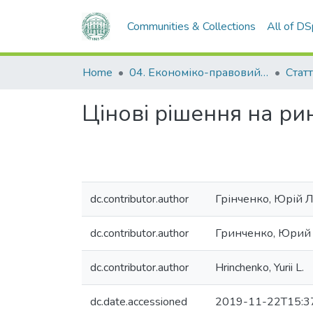
Communities & Collections
All of D
Home
04. Економіко-правовий факультет
Статт
Цінові рішення на ри
dc.contributor.author
Грінченко, Юрій 
dc.contributor.author
Гринченко, Юрий
dc.contributor.author
Hrinchenko, Yurii L.
dc.date.accessioned
2019-11-22T15:3