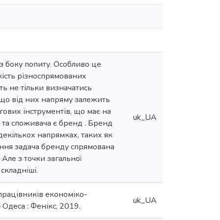
з боку попиту. Особливо це
кість різноспрямованих
ть не тільки визначатись
у що від них напряму залежить
ових інструментів, що має на
uk_UA
 та споживача є бренд . Бренд
екількох напрямках, таких як
рення задача бренду спрямована
. Але з точки загальної
складніші.
 працівників економіко-
uk_UA
– Одеса : Фенікс, 2019.