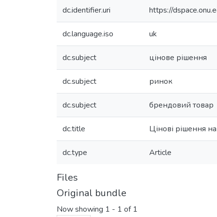
dc.identifier.uri
https://dspace.on
dc.language.iso
uk
dc.subject
цінове рішення
dc.subject
ринок
dc.subject
брендовий товар
dc.title
Цінові рішення н
dc.type
Article
Files
Original bundle
Now showing
1 - 1 of 1