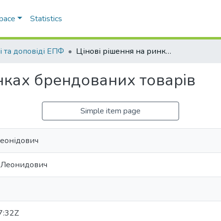
Space
Statistics
і та доповіді ЕПФ
Цінові рішення на ринках брендованих товарів
нках брендованих товарів
Simple item page
Леонідович
 Леонидович
7:32Z