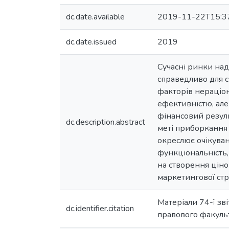
dc.date.available
2019-11-22T15:3
dc.date.issued
2019
Сучасні ринки над
справедливо для с
факторів нераціон
ефективністю, але
фінансовий резуль
dc.description.abstract
меті приборкання 
окреслює очікува
функціональність,
на створення цінов
маркетингової стра
Матеріали 74-ї зв
dc.identifier.citation
правового факульте