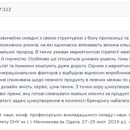
7:32Z
звичайно складні з своєю структурою з боку пропозиції та 
поживчих ринків, на які одночасно впливають велика кіль
альної природ. В таких умовах маркетингові стратегії маю
 й гнучкістю. Особливо це стосується цінових рішень, том
тат та помилки коштують дуже дорого. Одним з маркетинг
нераціональних факторів у відбудові відносин виробника
ння споживача щодо певного продукту в певних межах по д
 дизайн, якість, сервіс, ціна також. З точки зору ціноутво
ої премії, яку готові сплачувати лояльні клієнти за продукт
тегії задачі ціноутворення в контексті брендінгу набагато 
іт. наук. конф. професорсько-викладацького складу і наук.
ту ОНУ ім. І. І. Мечникова (м. Одеса, 27–29 лист. 2019 р.). 